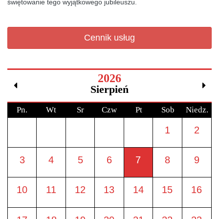
świętowanie tego wyjątkowego jubileuszu.
Cennik usług
2026
Sierpień
Pn.
Wt
Sr
Czw
Pt
Sob
Niedz.
1
2
3
4
5
6
7
8
9
10
11
12
13
14
15
16