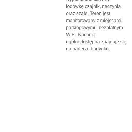
lodówkę czajnik, naczynia
oraz szafę. Teren jest
monitorowany z miejscami
parkingowymi i bezpłatnym
WiFi. Kuchnia
ogólnodostępna znajduje się
na parterze budynku.
N
O
C
L
E
G
W
D
Z
I
E
R
Z
G
O
Ń
S
K
I
M
O
Ś
R
O
D
K
U
K
U
L
T
U
R
Y