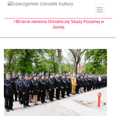
single.php
Strona główna
Aktualności
80-lecie istnienia Ochotniczej Straży Pożarnej w
Jasnej