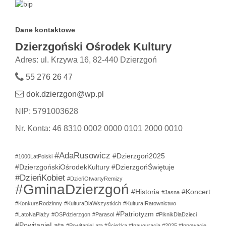
Dane kontaktowe
Dzierzgoński Ośrodek Kultury
Adres: ul. Krzywa 16, 82-440 Dzierzgoń
55 276 26 47
dok.dzierzgon@wp.pl
NIP: 5791003628
Nr. Konta: 46 8310 0002 0000 0101 2000 0010
#AdaRusowicz
#Dzierzgoń2025
#1000LatPolski
#DzierzgońskiOśrodekKultury
#DzierzgońŚwiętuje
#DzieńKobiet
#DzieńOtwartyRemizy
#GminaDzierzgoń
#Historia
#Koncert
#Jasna
#KonkursRodzinny
#KulturaDlaWszystkich
#KulturaIRatownictwo
#Patriotyzm
#LatoNaPlaży
#OSPdzierzgon
#Parasol
#PiknikDlaDzieci
#PowitanieLata
#PowitanieLata #Ścieżka #Inauguracja #2025 #Innowacje