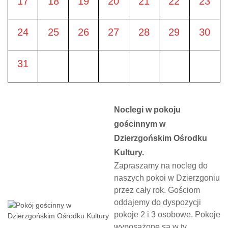
17
18
19
20
21
22
23
24
25
26
27
28
29
30
31
Noclegi w pokoju
gościnnym w
Dzierzgońskim Ośrodku
Kultury.
Zapraszamy na nocleg do
naszych pokoi w Dzierzgoniu
przez cały rok. Gościom
oddajemy do dyspozycji
pokoje 2 i 3 osobowe. Pokoje
wyposażone są w tv,