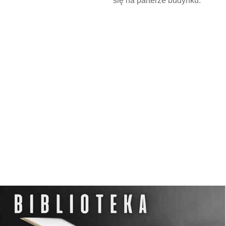
się na parterze budynku.
N
O
C
L
E
G
W
D
Z
I
E
R
Z
G
O
Ń
S
K
I
M
O
Ś
R
O
D
K
U
K
U
L
T
U
R
Y