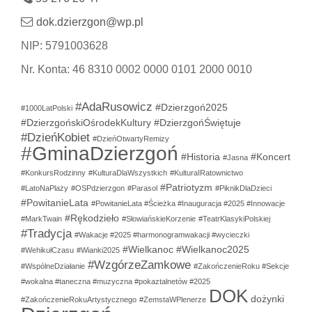
dok.dzierzgon@wp.pl
NIP: 5791003628
Nr. Konta: 46 8310 0002 0000 0101 2000 0010
#AdaRusowicz
#Dzierzgoń2025
#1000LatPolski
#DzierzgońskiOśrodekKultury
#DzierzgońŚwiętuje
#DzieńKobiet
#DzieńOtwartyRemizy
#GminaDzierzgoń
#Historia
#Koncert
#Jasna
#KonkursRodzinny
#KulturaDlaWszystkich
#KulturaIRatownictwo
#Patriotyzm
#LatoNaPlaży
#OSPdzierzgon
#Parasol
#PiknikDlaDzieci
#PowitanieLata
#PowitanieLata #Ścieżka #Inauguracja #2025 #Innowacje
#Rękodzieło
#MarkTwain
#SłowiańskieKorzenie
#TeatrKlasykiPolskiej
#Tradycja
#Wakacje #2025 #harmonogramwakacji #wycieczki
#Wielkanoc
#Wielkanoc2025
#WehikułCzasu
#Wianki2025
#WzgórzeZamkowe
#WspólneDziałanie
#ZakończenieRoku #Sekcje
#wokalna #taneczna #muzyczna #pokaztalnetów #2025
DOK
dożynki
#ZakończenieRokuArtystycznego
#ZemstaWPlenerze