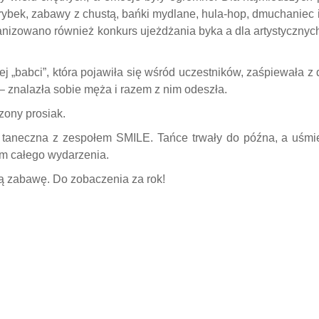
rybek, zabawy z chustą, bańki mydlane, hula-hop, dmuchaniec i
ganizowano również konkurs ujeżdżania byka a dla artystycznyc
ej „babci”, która pojawiła się wśród uczestników, zaśpiewała 
– znalazła sobie męża i razem z nim odeszła.
zony prosiak.
taneczna z zespołem SMILE. Tańce trwały do późna, a uśmi
m całego wydarzenia.
ą zabawę. Do zobaczenia za rok!