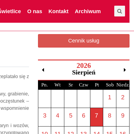
Świetlice
O nas
Kontakt
Archiwum
Cennik usług
2026
Sierpień
eplatało się z
Pn.
Wt
Sr
Czw
Pt
Sob
Niedz.
wy, grabienie,
1
2
poczęstunek –
 wspomnienie
3
4
5
6
7
8
9
baryn i wozów,
 przygotowano
10
11
12
13
14
15
16