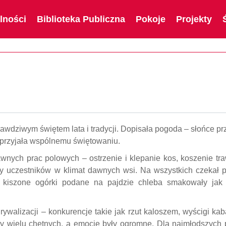
lności
Biblioteka Publiczna
Pokoje
Projekty
Ankamatach 2025
dziwym świętem lata i tradycji. Dopisała pogoda – słońce prz
sprzyjała wspólnemu świętowaniu.
wnych prac polowych – ostrzenie i klepanie kos, koszenie tra
ły uczestników w klimat dawnych wsi. Na wszystkich czekał 
i kiszone ogórki podane na pajdzie chleba smakowały jak
ywalizacji – konkurencje takie jak rzut kaloszem, wyścigi ka
ły wielu chętnych, a emocje były ogromne. Dla najmłodszych