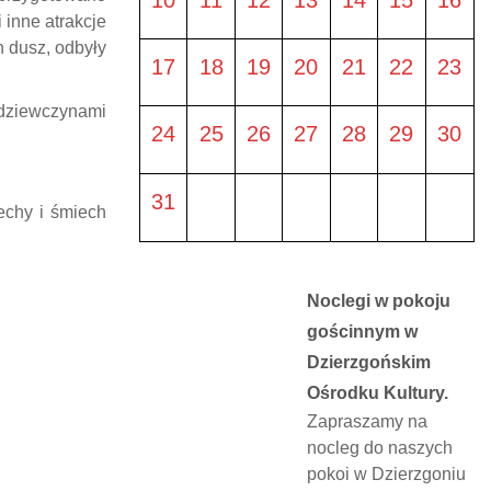
 inne atrakcje
h dusz, odbyły
17
18
19
20
21
22
23
z dziewczynami
24
25
26
27
28
29
30
31
echy i śmiech
Noclegi w pokoju
gościnnym w
Dzierzgońskim
Ośrodku Kultury.
Zapraszamy na
nocleg do naszych
pokoi w Dzierzgoniu