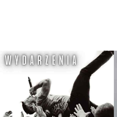
E
G
W
D
Z
I
E
R
Z
G
O
Ń
S
K
I
M
O
Ś
R
O
D
K
U
K
U