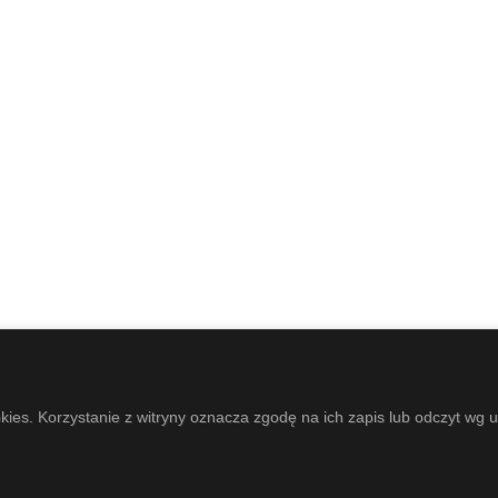
okies. Korzystanie z witryny oznacza zgodę na ich zapis lub odczyt wg 
LTURY