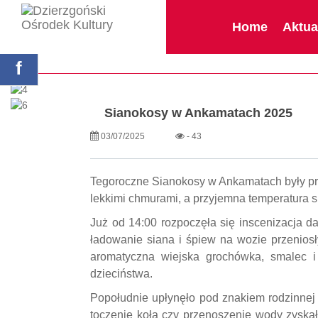
single.php
Home
Aktua
Strona główna
Aktualności
Sianokosy w 
f
Sianokosy w Ankamatach 2025
03/07/2025
- 43
Tegoroczne Sianokosy w Ankamatach były praw
lekkimi chmurami, a przyjemna temperatura 
Już od 14:00 rozpoczęła się inscenizacja da
ładowanie siana i śpiew na wozie przenios
aromatyczna wiejska grochówka, smalec 
dzieciństwa.
Popołudnie upłynęło pod znakiem rodzinnej r
toczenie koła czy przenoszenie wody zyska