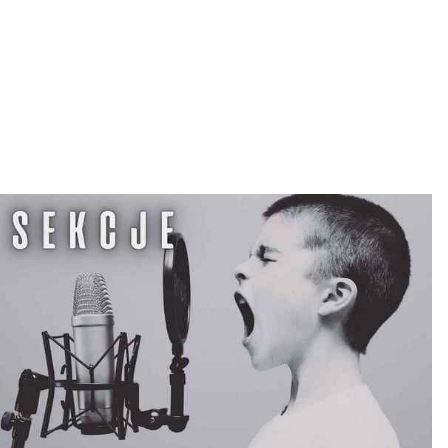
L
T
U
R
Y