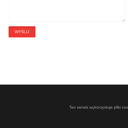
WYŚLIJ
Ten serwis wykorzystuje pliki co
COPYRIGHT © 2021-2026 - DZIERZGOŃSKI OŚRODEK KU