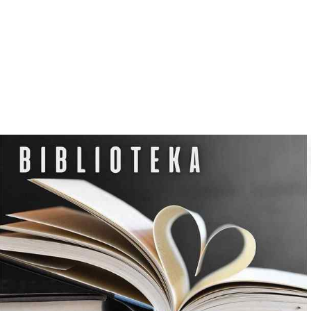
N
O
C
L