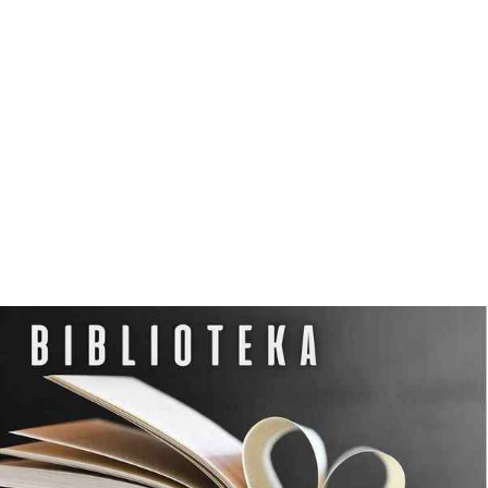
N
O
C
L
E
G
W
D
Z
I
E
R
Z
G
O
Ń
S
K
I
M
O
Ś
R
O
D
K
U
K
U
L
T
U
R
Y