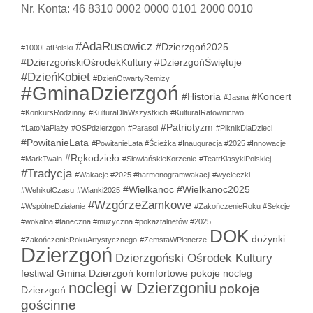
Nr. Konta: 46 8310 0002 0000 0101 2000 0010
#AdaRusowicz
#Dzierzgoń2025
#1000LatPolski
#DzierzgońskiOśrodekKultury
#DzierzgońŚwiętuje
#DzieńKobiet
#DzieńOtwartyRemizy
#GminaDzierzgoń
#Historia
#Koncert
#Jasna
#KonkursRodzinny
#KulturaDlaWszystkich
#KulturaIRatownictwo
#Patriotyzm
#LatoNaPlaży
#OSPdzierzgon
#Parasol
#PiknikDlaDzieci
#PowitanieLata
#PowitanieLata #Ścieżka #Inauguracja #2025 #Innowacje
#Rękodzieło
#MarkTwain
#SłowiańskieKorzenie
#TeatrKlasykiPolskiej
#Tradycja
#Wakacje #2025 #harmonogramwakacji #wycieczki
#Wielkanoc
#Wielkanoc2025
#WehikułCzasu
#Wianki2025
#WzgórzeZamkowe
#WspólneDziałanie
#ZakończenieRoku #Sekcje
#wokalna #taneczna #muzyczna #pokaztalnetów #2025
DOK
dożynki
#ZakończenieRokuArtystycznego
#ZemstaWPlenerze
Dzierzgoń
Dzierzgoński Ośrodek Kultury
festiwal
Gmina Dzierzgoń
komfortowe pokoje
nocleg
noclegi w Dzierzgoniu
pokoje
Dzierzgoń
gościnne