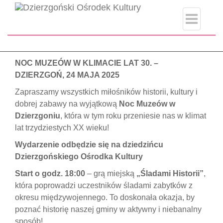
index.php
Strona główna
#BiałePiano
NOC MUZEÓW W KLIMACIE LAT 30. –
DZIERZGOŃ, 24 MAJA 2025
Zapraszamy wszystkich miłośników historii, kultury i
dobrej zabawy na wyjątkową
Noc Muzeów w
Dzierzgoniu
, która w tym roku przeniesie nas w klimat
lat trzydziestych XX wieku!
Wydarzenie odbędzie się na dziedzińcu
Dzierzgońskiego Ośrodka Kultury
Start o godz. 18:00
– grą miejską
„Śladami Historii”
,
która poprowadzi uczestników śladami zabytków z
okresu międzywojennego. To doskonała okazja, by
poznać historię naszej gminy w aktywny i niebanalny
sposób!