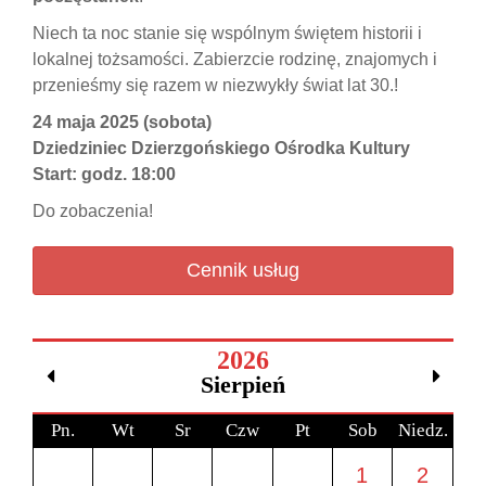
Niech ta noc stanie się wspólnym świętem historii i
lokalnej tożsamości. Zabierzcie rodzinę, znajomych i
przenieśmy się razem w niezwykły świat lat 30.!
24 maja 2025 (sobota)
Dziedziniec Dzierzgońskiego Ośrodka Kultury
Start: godz. 18:00
Do zobaczenia!
Cennik usług
2026
Sierpień
Pn.
Wt
Sr
Czw
Pt
Sob
Niedz.
1
2