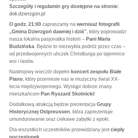
Szczegóły i regulamin gry dostępne na stronie:
dok.dzierzgon.pl
O godz. 21:00
zapraszamy na
wernisaż fotografii
„Gmina Dzierzgoń dawniej i dziś”
, który poprowadzi
nasza lokalna pasjonatka historii –
Pani Maria
Budzińska
. Będzie to niezwykła podróż przez czas –
od przedwojennych uliczek Christburga po tajemnice
wsi i lasów.
Nastrojowy wieczór dopełni
koncert zespołu Białe
Piano
, który przeniesie nas w muzyczny świat XX-
lecia międzywojennego. Wystąpi dobrze znany
mieszkańcom
Pan Ryszard Skotnicki
!
Dodatkową atrakcją będzie prezentacja
Grupy
Historycznej Ostpreussen
, która zaprezentuje
umundurowanie oraz ciekawe zabytki z epoki.
Dla wszystkich uczestników przewidziany jest
ciepły
poczęstunek
.