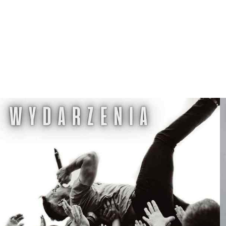
E
G
W
D
Z
I
E
R
Z
G
O
Ń
S
K
I
M
O
Ś
R
O
D
K
U
K
U