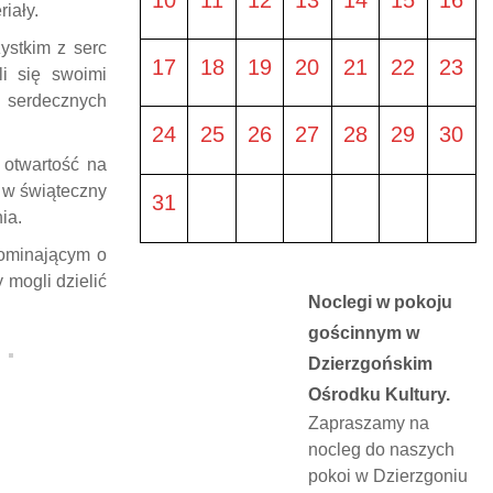
iały.
ystkim z serc
17
18
19
20
21
22
23
li się swoimi
e serdecznych
24
25
26
27
28
29
30
 otwartość na
s w świąteczny
31
ia.
ominającym o
mogli dzielić
Noclegi w pokoju
gościnnym w
Dzierzgońskim
Ośrodku Kultury.
Zapraszamy na
nocleg do naszych
pokoi w Dzierzgoniu