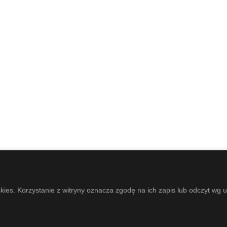
okies. Korzystanie z witryny oznacza zgodę na ich zapis lub odczyt wg 
LTURY