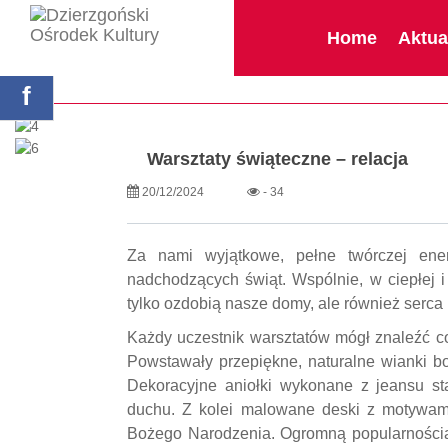
single.php
Home
Aktua
Strona główna
Aktualności
Warsztaty świą
f
Warsztaty świąteczne – relacja
20/12/2024
- 34
Za nami wyjątkowe, pełne twórczej ener
nadchodzących świąt. Wspólnie, w ciepłej i
tylko ozdobią nasze domy, ale również serc
Każdy uczestnik warsztatów mógł znaleźć co
Powstawały przepiękne, naturalne wianki b
Dekoracyjne aniołki wykonane z jeansu s
duchu. Z kolei malowane deski z motywami 
Bożego Narodzenia. Ogromną popularnością 