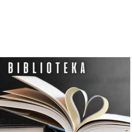
N
O
C
L