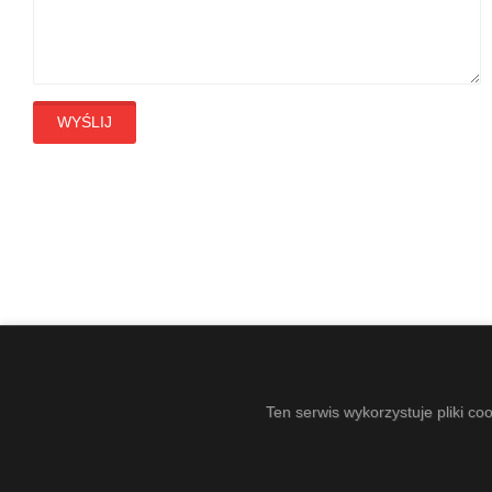
WYŚLIJ
Ten serwis wykorzystuje pliki co
COPYRIGHT © 2021-2026 - DZIERZGOŃSKI OŚRODEK KU