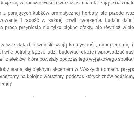
 kryje się w pomysłowości i wrażliwości na otaczające nas mater
ko z parujących kubków aromatycznej herbaty, ale przede wsz
wanie i radość w każdej chwili tworzenia. Ludzie dzieli
 praca przyniosła nie tylko piękne efekty, ale również wiel
 w warsztatach i wnieśli swoją kreatywność, dobrą energię i
 chwile potrafią łączyć ludzi, budować relacje i wprowadzać na
a i z efektów, które powstały podczas tego wyjątkowego spotkan
zdoby staną się pięknym akcentem w Waszych domach, przyp
praszamy na kolejne warsztaty, podczas których znów będziemy 
ergią!