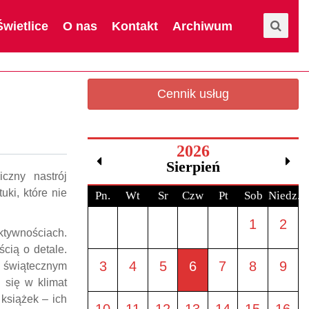
Świetlice
O nas
Kontakt
Archiwum
Cennik usług
2026
Sierpień
czny nastrój
ki, które nie
Pn.
Wt
Sr
Czw
Pt
Sob
Niedz.
1
2
ktywnościach.
cią o detale.
3
4
5
6
7
8
9
 świątecznym
 się w klimat
książek – ich
10
11
12
13
14
15
16