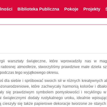
lności
Biblioteka Publiczna
Pokoje
Projekty
teczne – relacja
gii warsztaty świąteczne, które wprowadziły nas w magi
 radosnej atmosferze, stworzyliśmy prawdziwe małe dzieła sztu
a podczas tego wyjątkowego okresu.
ś dla siebie i spróbować swoich sił w różnych kreatywnych a
ożonarodzeniowe, które zachwycały harmonią kolorów i dbałoś
tały się prawdziwym symbolem pomysłowości i recyklingu w
świątecznymi dodały rustykalnego uroku, idealnie wpisując
cieszyły się także papierowe dekoracje tworzone ze starych 