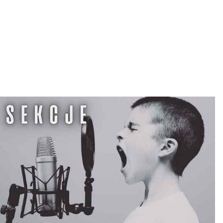
L
T
U
R
Y