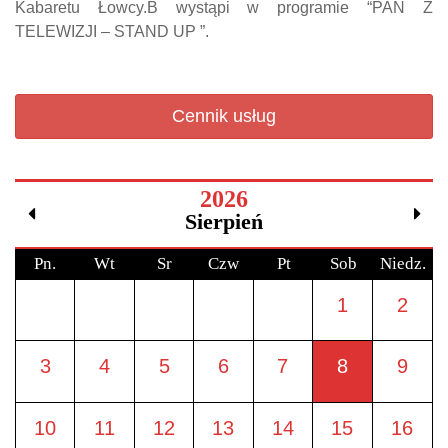
Kabaretu Łowcy.B wystąpi w programie “PAN Z
TELEWIZJI – STAND UP ”.
Cennik usług
2026
Sierpień
Pn.
Wt
Sr
Czw
Pt
Sob
Niedz.
1
2
3
4
5
6
7
8
9
10
11
12
13
14
15
16