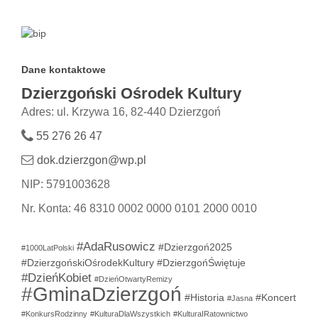
Dane kontaktowe
Dzierzgoński Ośrodek Kultury
Adres: ul. Krzywa 16, 82-440 Dzierzgoń
55 276 26 47
dok.dzierzgon@wp.pl
NIP: 5791003628
Nr. Konta: 46 8310 0002 0000 0101 2000 0010
#AdaRusowicz
#Dzierzgoń2025
#1000LatPolski
#DzierzgońskiOśrodekKultury
#DzierzgońŚwiętuje
#DzieńKobiet
#DzieńOtwartyRemizy
#GminaDzierzgoń
#Historia
#Koncert
#Jasna
#KonkursRodzinny
#KulturaDlaWszystkich
#KulturaIRatownictwo