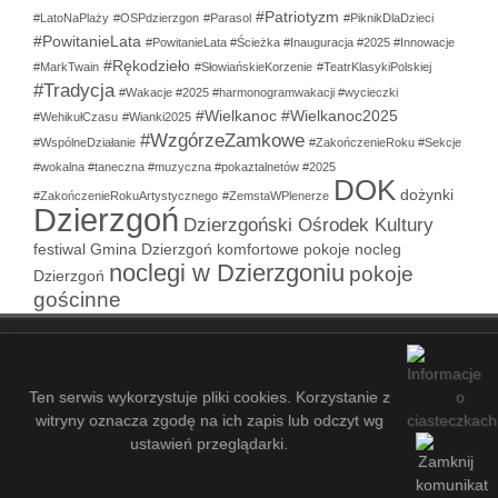
#Patriotyzm
#LatoNaPlaży
#OSPdzierzgon
#Parasol
#PiknikDlaDzieci
#PowitanieLata
#PowitanieLata #Ścieżka #Inauguracja #2025 #Innowacje
#Rękodzieło
#MarkTwain
#SłowiańskieKorzenie
#TeatrKlasykiPolskiej
#Tradycja
#Wakacje #2025 #harmonogramwakacji #wycieczki
#Wielkanoc
#Wielkanoc2025
#WehikułCzasu
#Wianki2025
#WzgórzeZamkowe
#WspólneDziałanie
#ZakończenieRoku #Sekcje
#wokalna #taneczna #muzyczna #pokaztalnetów #2025
DOK
dożynki
#ZakończenieRokuArtystycznego
#ZemstaWPlenerze
Dzierzgoń
Dzierzgoński Ośrodek Kultury
festiwal
Gmina Dzierzgoń
komfortowe pokoje
nocleg
noclegi w Dzierzgoniu
pokoje
Dzierzgoń
gościnne
COPYRIGHT © 2021-2026 - DZIERZGOŃSKI OŚRODEK KULTURY
- 13
ZALOGUJ SIĘ
MAPA STRONY
SITEMAP
Ten serwis wykorzystuje pliki cookies. Korzystanie z
witryny oznacza zgodę na ich zapis lub odczyt wg
ustawień przeglądarki.