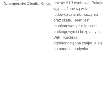
pokoje 2 i 3 osobowe. Pokoje
wyposażone są w tv,
lodówkę czajnik, naczynia
oraz szafę. Teren jest
monitorowany z miejscami
parkingowymi i bezpłatnym
WiFi. Kuchnia
ogólnodostępna znajduje się
na parterze budynku.
N
O
C
L
E
G
W
D
Z
I
E
R
Z
G
O
Ń
S
K
I
M
O
Ś
R
O
D
K
U
K
U
L
T
U
R
Y