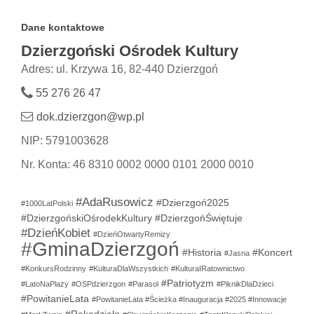
Dane kontaktowe
Dzierzgoński Ośrodek Kultury
Adres: ul. Krzywa 16, 82-440 Dzierzgoń
55 276 26 47
dok.dzierzgon@wp.pl
NIP: 5791003628
Nr. Konta: 46 8310 0002 0000 0101 2000 0010
#AdaRusowicz
#Dzierzgoń2025
#1000LatPolski
#DzierzgońskiOśrodekKultury
#DzierzgońŚwiętuje
#DzieńKobiet
#DzieńOtwartyRemizy
#GminaDzierzgoń
#Historia
#Koncert
#Jasna
#KonkursRodzinny
#KulturaDlaWszystkich
#KulturaIRatownictwo
#Patriotyzm
#LatoNaPlaży
#OSPdzierzgon
#Parasol
#PiknikDlaDzieci
#PowitanieLata
#PowitanieLata #Ścieżka #Inauguracja #2025 #Innowacje