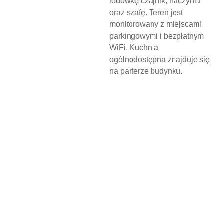
lodówkę czajnik, naczynia
oraz szafę. Teren jest
monitorowany z miejscami
parkingowymi i bezpłatnym
WiFi. Kuchnia
ogólnodostępna znajduje się
na parterze budynku.
N
O
C
L
E
G
W
D
Z
I
E
R
Z
G
O
Ń
S
K
I
M
O
Ś
R
O
D
K
U
K
U
L
T
U
R
Y