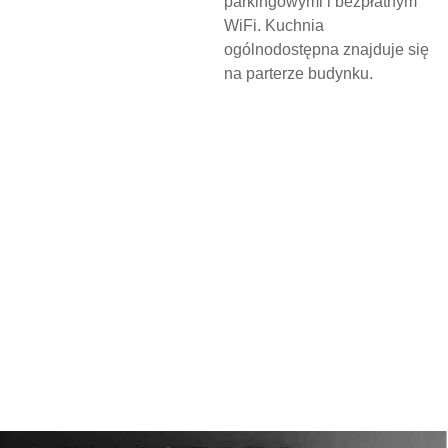
parkingowymi i bezpłatnym
WiFi. Kuchnia
ogólnodostępna znajduje się
na parterze budynku.
N
O
C
L
E
G
W
D
Z
I
E
R
Z
G
O
Ń
S
K
I
M
O
Ś
R
O
D
K
U
K
U
L
T
U
R
Y