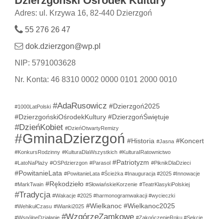
Dzierzgoński Ośrodek Kultury
Adres: ul. Krzywa 16, 82-440 Dzierzgoń
55 276 26 47
dok.dzierzgon@wp.pl
NIP: 5791003628
Nr. Konta: 46 8310 0002 0000 0101 2000 0010
#AdaRusowicz
#Dzierzgoń2025
#1000LatPolski
#DzierzgońskiOśrodekKultury
#DzierzgońŚwiętuje
#DzieńKobiet
#DzieńOtwartyRemizy
#GminaDzierzgoń
#Historia
#Koncert
#Jasna
#KonkursRodzinny
#KulturaDlaWszystkich
#KulturaIRatownictwo
#Patriotyzm
#LatoNaPlaży
#OSPdzierzgon
#Parasol
#PiknikDlaDzieci
#PowitanieLata
#PowitanieLata #Ścieżka #Inauguracja #2025 #Innowacje
#Rękodzieło
#MarkTwain
#SłowiańskieKorzenie
#TeatrKlasykiPolskiej
#Tradycja
#Wakacje #2025 #harmonogramwakacji #wycieczki
#Wielkanoc
#Wielkanoc2025
#WehikułCzasu
#Wianki2025
#WzgórzeZamkowe
#WspólneDziałanie
#ZakończenieRoku #Sekcje