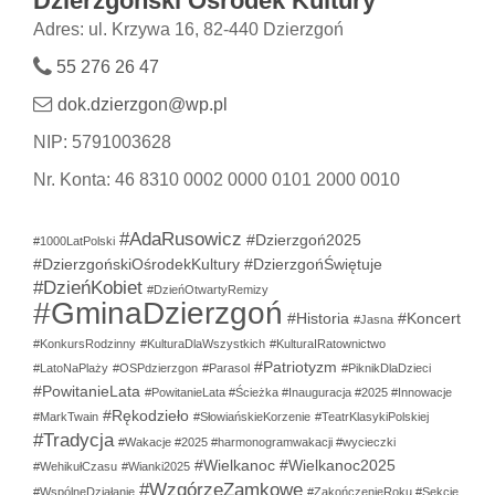
Dzierzgoński Ośrodek Kultury
Adres: ul. Krzywa 16, 82-440 Dzierzgoń
55 276 26 47
dok.dzierzgon@wp.pl
NIP: 5791003628
Nr. Konta: 46 8310 0002 0000 0101 2000 0010
#AdaRusowicz
#Dzierzgoń2025
#1000LatPolski
#DzierzgońskiOśrodekKultury
#DzierzgońŚwiętuje
#DzieńKobiet
#DzieńOtwartyRemizy
#GminaDzierzgoń
#Historia
#Koncert
#Jasna
#KonkursRodzinny
#KulturaDlaWszystkich
#KulturaIRatownictwo
#Patriotyzm
#LatoNaPlaży
#OSPdzierzgon
#Parasol
#PiknikDlaDzieci
#PowitanieLata
#PowitanieLata #Ścieżka #Inauguracja #2025 #Innowacje
#Rękodzieło
#MarkTwain
#SłowiańskieKorzenie
#TeatrKlasykiPolskiej
#Tradycja
#Wakacje #2025 #harmonogramwakacji #wycieczki
#Wielkanoc
#Wielkanoc2025
#WehikułCzasu
#Wianki2025
#WzgórzeZamkowe
#WspólneDziałanie
#ZakończenieRoku #Sekcje