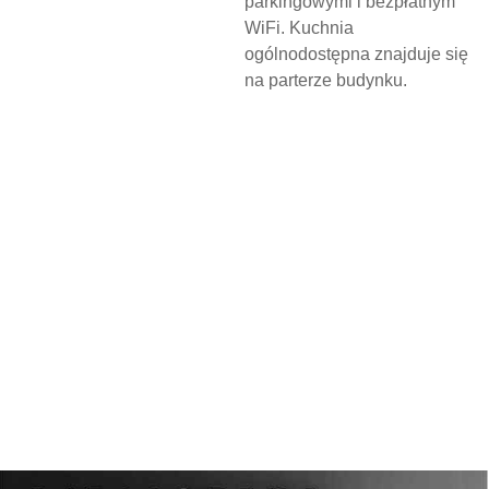
parkingowymi i bezpłatnym
WiFi. Kuchnia
ogólnodostępna znajduje się
na parterze budynku.
N
O
C
L
E
G
W
D
Z
I
E
R
Z
G
O
Ń
S
K
I
M
O
Ś
R
O
D
K
U
K
U
L
T
U
R
Y