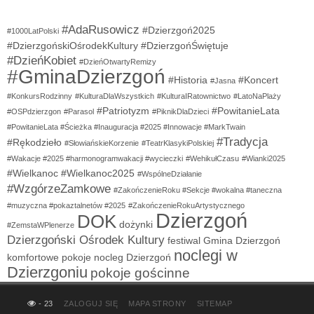
#AdaRusowicz
#Dzierzgoń2025
#1000LatPolski
#DzierzgońskiOśrodekKultury
#DzierzgońŚwiętuje
#DzieńKobiet
#DzieńOtwartyRemizy
#GminaDzierzgoń
#Historia
#Koncert
#Jasna
#KonkursRodzinny
#KulturaDlaWszystkich
#KulturaIRatownictwo
#LatoNaPlaży
#Patriotyzm
#PowitanieLata
#OSPdzierzgon
#Parasol
#PiknikDlaDzieci
#PowitanieLata #Ścieżka #Inauguracja #2025 #Innowacje #MarkTwain
#Tradycja
#Rękodzieło
#SłowiańskieKorzenie
#TeatrKlasykiPolskiej
#Wakacje #2025 #harmonogramwakacji #wycieczki
#WehikułCzasu
#Wianki2025
#Wielkanoc
#Wielkanoc2025
#WspólneDziałanie
#WzgórzeZamkowe
#ZakończenieRoku #Sekcje #wokalna #taneczna
#muzyczna #pokaztalnetów #2025
#ZakończenieRokuArtystycznego
Dzierzgoń
DOK
dożynki
#ZemstaWPlenerze
Dzierzgoński Ośrodek Kultury
festiwal
Gmina Dzierzgoń
noclegi w
komfortowe pokoje
nocleg Dzierzgoń
Dzierzgoniu
pokoje gościnne
- 23
ZALOGUJ SIĘ
MAPA STRONY
SITEMAP