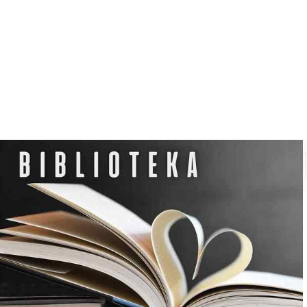
N
O
C
L