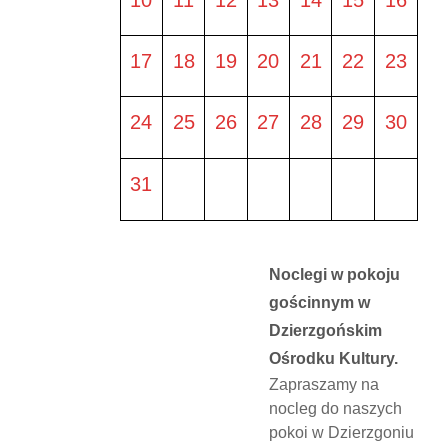
17
18
19
20
21
22
23
24
25
26
27
28
29
30
31
Noclegi w pokoju
gościnnym w
Dzierzgońskim
Ośrodku Kultury.
Zapraszamy na
nocleg do naszych
pokoi w Dzierzgoniu