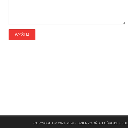
WYŚLIJ
COPYRIGHT © 2021-2026 - DZIERZGOŃSKI OŚRODEK KU