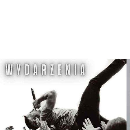
E
G
W
D
Z
I
E
R
Z
G
O
Ń
S
K
I
M
O
Ś
R
O
D
K
U
K
U