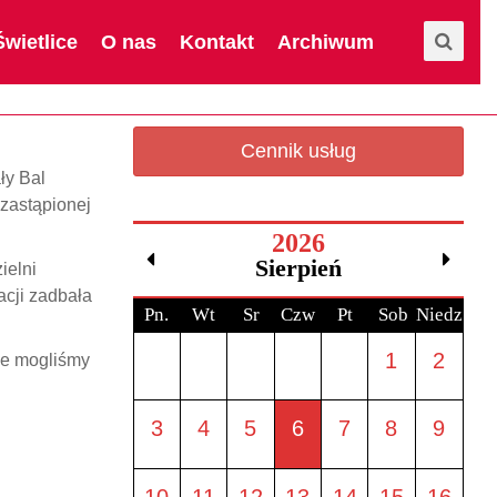
Świetlice
O nas
Kontakt
Archiwum
Cennik usług
ły Bal
zastąpionej
2026
Sierpień
ielni
acji zadbała
Pn.
Wt
Sr
Czw
Pt
Sob
Niedz.
1
2
że mogliśmy
3
4
5
6
7
8
9
10
11
12
13
14
15
16