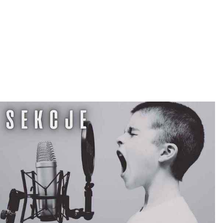
L
T
U
R
Y