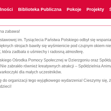
lności
Biblioteka Publiczna
Pokoje
Projekty
ana zabawa!
stawowej im. Tysiąclecia Państwa Polskiego odbył się wspania
ęknych strojach bawiły się wyśmienicie pod czujnym okiem nie
 która zadbała o uśmiechy i radosną atmosferę.
skiego Ośrodka Pomocy Społecznej w Dzierzgoniu oraz Spółdz
Nie zabrakło również kreatywnych atrakcji – Spółdzielnia Anim
warkoczyki dla małych uczestników.
ię do organizacji tego wyjątkowego wydarzenia! Cieszymy się, 
dzieci!