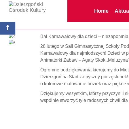
index.php
Home
Aktua
Strona główna
#BalKarnawałowy
f
Bal Karnawałowy dla dzieci – niezapomni
28 lutego w Sali Gimnastycznej Szkoły Pod
Karnawałowy dla najmłodszych! Dzieci w pi
Animatorki Zabaw – Agaty Skok „Meluzyna”,
Ogromne podziękowania kierujemy do Miej
Dzierzgoń na Start za pyszny poczęstunek! 
o kolorowe malowanie buziek oraz piękne 
Dziękujemy wszystkim, którzy przyczynili s
wspólnie stworzyć tyle radosnych chwil dla 