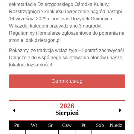
sekretariacie Dzierzgońskiego Ośrodka Kultury.
Rozstrzygnięcie konkursu i wręczenie nagród nastąpi
14 września 2025 r. podczas Dożynek Gminnych.
W każdej kategorii przewidziano 3 nagrody!
Regulaminy i formularze zgłoszeniowe do pobrania na
stronie: dok.dzierzgon.pl
Pokażmy, że tradycja wciąż żyje – i potrafi zachwycać!
Dołączcie do wspólnego świętowania plonów i naszej
lokalnej tożsamości!
Cennik usług
2026
Sierpień
Pn.
Wt
Sr
Czw
Pt
Sob
Niedz.