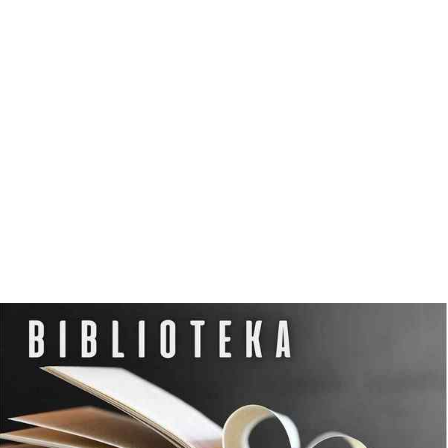
N
O
C
L
E
G
W
D
Z
I
E
R
Z
G
O
Ń
S
K
I
M
O
Ś
R
O
D
K
U
K
U
L
T
U
R
Y