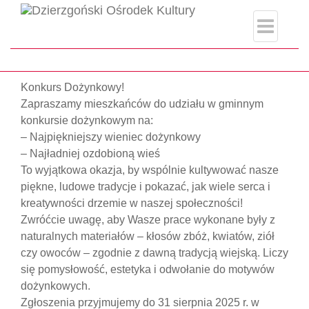
index.php
Strona główna
#Dożynki2025
Konkurs Dożynkowy!
Zapraszamy mieszkańców do udziału w gminnym
konkursie dożynkowym na:
– Najpiękniejszy wieniec dożynkowy
– Najładniej ozdobioną wieś
To wyjątkowa okazja, by wspólnie kultywować nasze
piękne, ludowe tradycje i pokazać, jak wiele serca i
kreatywności drzemie w naszej społeczności!
Zwróćcie uwagę, aby Wasze prace wykonane były z
naturalnych materiałów – kłosów zbóż, kwiatów, ziół
czy owoców – zgodnie z dawną tradycją wiejską. Liczy
się pomysłowość, estetyka i odwołanie do motywów
dożynkowych.
Zgłoszenia przyjmujemy do 31 sierpnia 2025 r. w