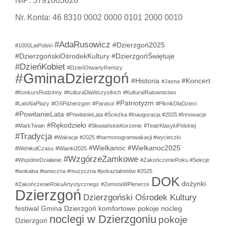
NIP: 5791003628
Nr. Konta: 46 8310 0002 0000 0101 2000 0010
#AdaRusowicz
#Dzierzgoń2025
#1000LatPolski
#DzierzgońskiOśrodekKultury
#DzierzgońŚwiętuje
#DzieńKobiet
#DzieńOtwartyRemizy
#GminaDzierzgoń
#Historia
#Koncert
#Jasna
#KonkursRodzinny
#KulturaDlaWszystkich
#KulturaIRatownictwo
#Patriotyzm
#LatoNaPlaży
#OSPdzierzgon
#Parasol
#PiknikDlaDzieci
#PowitanieLata
#PowitanieLata #Ścieżka #Inauguracja #2025 #Innowacje
#Rękodzieło
#MarkTwain
#SłowiańskieKorzenie
#TeatrKlasykiPolskiej
#Tradycja
#Wakacje #2025 #harmonogramwakacji #wycieczki
#Wielkanoc
#Wielkanoc2025
#WehikułCzasu
#Wianki2025
#WzgórzeZamkowe
#WspólneDziałanie
#ZakończenieRoku #Sekcje
#wokalna #taneczna #muzyczna #pokaztalnetów #2025
DOK
dożynki
#ZakończenieRokuArtystycznego
#ZemstaWPlenerze
Dzierzgoń
Dzierzgoński Ośrodek Kultury
festiwal
Gmina Dzierzgoń
komfortowe pokoje
nocleg
noclegi w Dzierzgoniu
pokoje
Dzierzgoń