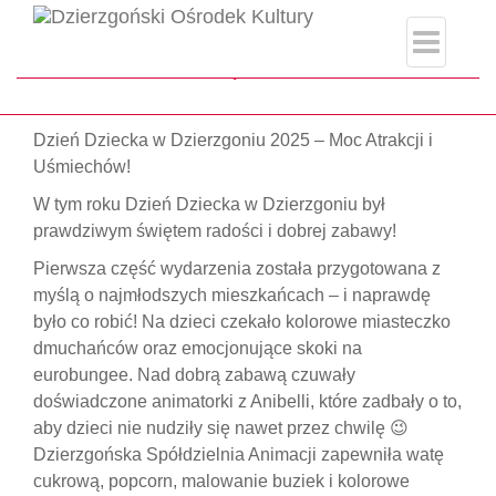
index.php
Strona główna
#DziecięcaRadość
Dzień Dziecka w Dzierzgoniu 2025 – Moc Atrakcji i
Uśmiechów!
W tym roku Dzień Dziecka w Dzierzgoniu był
prawdziwym świętem radości i dobrej zabawy!
Pierwsza część wydarzenia została przygotowana z
myślą o najmłodszych mieszkańcach – i naprawdę
było co robić! Na dzieci czekało kolorowe miasteczko
dmuchańców oraz emocjonujące skoki na
eurobungee. Nad dobrą zabawą czuwały
doświadczone animatorki z Anibelli, które zadbały o to,
aby dzieci nie nudziły się nawet przez chwilę 😉
Dzierzgońska Spółdzielnia Animacji zapewniła watę
cukrową, popcorn, malowanie buziek i kolorowe