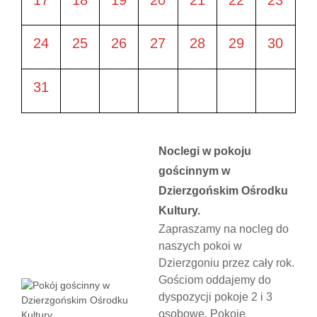
17
18
19
20
21
22
23
24
25
26
27
28
29
30
31
Noclegi w pokoju
gościnnym w
Dzierzgońskim Ośrodku
Kultury.
Zapraszamy na nocleg do
naszych pokoi w
Dzierzgoniu przez cały rok.
Gościom oddajemy do
dyspozycji pokoje 2 i 3
osobowe. Pokoje