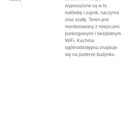
wyposażone są w tv,
lodówkę czajnik, naczynia
oraz szafę. Teren jest
monitorowany z miejscami
parkingowymi i bezpłatnym
WiFi. Kuchnia
ogólnodostępna znajduje
się na parterze budynku.
N
O
C
L
E
G
W
D
Z
I
E
R
Z
G
O
Ń
S
K
I
M
O
Ś
R
O
D
K
U
K
U
L
T
U
R
Y