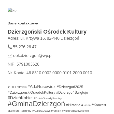
Dane kontaktowe
Dzierzgoński Ośrodek Kultury
Adres: ul. Krzywa 16, 82-440 Dzierzgoń
55 276 26 47
dok.dzierzgon@wp.pl
NIP: 5791003628
Nr. Konta: 46 8310 0002 0000 0101 2000 0010
#AdaRusowicz
#Dzierzgoń2025
#1000LatPolski
#DzierzgońskiOśrodekKultury
#DzierzgońŚwiętuje
#DzieńKobiet
#DzieńOtwartyRemizy
#GminaDzierzgoń
#Historia
#Koncert
#Jasna
#KonkursRodzinny
#KulturaDlaWszystkich
#KulturaIRatownictwo