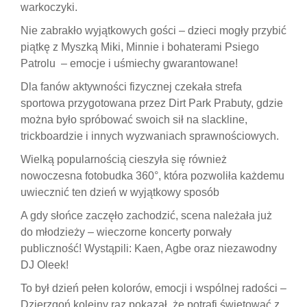
warkoczyki.
Nie zabrakło wyjątkowych gości – dzieci mogły przybić
piątkę z Myszką Miki, Minnie i bohaterami Psiego
Patrolu – emocje i uśmiechy gwarantowane!
Dla fanów aktywności fizycznej czekała strefa
sportowa przygotowana przez Dirt Park Prabuty, gdzie
można było spróbować swoich sił na slackline,
trickboardzie i innych wyzwaniach sprawnościowych.
Wielką popularnością cieszyła się również
nowoczesna fotobudka 360°, która pozwoliła każdemu
uwiecznić ten dzień w wyjątkowy sposób
A gdy słońce zaczęło zachodzić, scena należała już
do młodzieży – wieczorne koncerty porwały
publiczność! Wystąpili: Kaen, Agbe oraz niezawodny
DJ Oleek!
To był dzień pełen kolorów, emocji i wspólnej radości –
Dzierzgoń kolejny raz pokazał, że potrafi świętować z