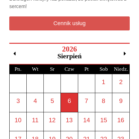
sercem!
Cennik usług
2026
Sierpień
Pn.
Wt
Sr
Czw
Pt
Sob
Niedz.
1
2
3
4
5
6
7
8
9
10
11
12
13
14
15
16