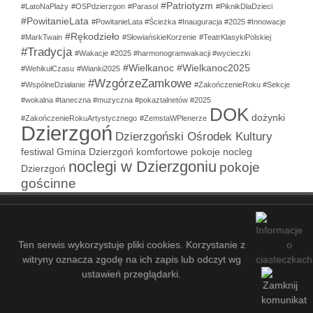
#Patriotyzm
#LatoNaPlaży
#OSPdzierzgon
#Parasol
#PiknikDlaDzieci
#PowitanieLata
#PowitanieLata #Ścieżka #Inauguracja #2025 #Innowacje
#Rękodzieło
#MarkTwain
#SłowiańskieKorzenie
#TeatrKlasykiPolskiej
#Tradycja
#Wakacje #2025 #harmonogramwakacji #wycieczki
#Wielkanoc
#Wielkanoc2025
#WehikułCzasu
#Wianki2025
#WzgórzeZamkowe
#WspólneDziałanie
#ZakończenieRoku #Sekcje
#wokalna #taneczna #muzyczna #pokaztalnetów #2025
DOK
dożynki
#ZakończenieRokuArtystycznego
#ZemstaWPlenerze
Dzierzgoń
Dzierzgoński Ośrodek Kultury
festiwal
Gmina Dzierzgoń
komfortowe pokoje
nocleg
noclegi w Dzierzgoniu
pokoje
Dzierzgoń
gościnne
COPYRIGHT © 2021-2026 - DZIERZGOŃSKI OŚRODEK KULTURY
- 21
ZALOGUJ SIĘ
MAPA STRONY
SITEMAP
Ten serwis wykorzystuje pliki cookies. Korzystanie z
witryny oznacza zgodę na ich zapis lub odczyt wg
ustawień przeglądarki.