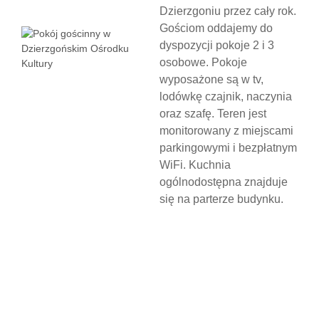
Dzierzgoniu przez cały rok.
Gościom oddajemy do
dyspozycji pokoje 2 i 3
osobowe. Pokoje
wyposażone są w tv,
lodówkę czajnik, naczynia
oraz szafę. Teren jest
monitorowany z miejscami
parkingowymi i bezpłatnym
WiFi. Kuchnia
ogólnodostępna znajduje
się na parterze budynku.
N
O
C
L
E
G
W