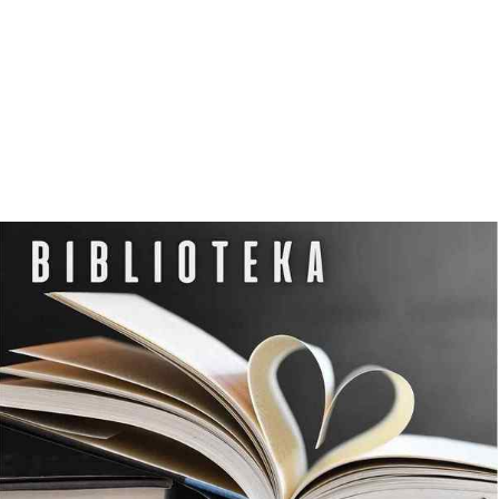
D
Z
I
E
R
Z
G
O
Ń
S
K
I
M
O
Ś
R
O
D
K
U
K
U
L
T
U
R
Y