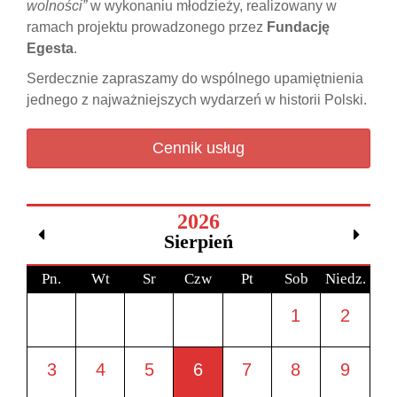
wolności”
w wykonaniu młodzieży, realizowany w
ramach projektu prowadzonego przez
Fundację
Egesta
.
Serdecznie zapraszamy do wspólnego upamiętnienia
jednego z najważniejszych wydarzeń w historii Polski.
Cennik usług
2026
Sierpień
Pn.
Wt
Sr
Czw
Pt
Sob
Niedz.
1
2
3
4
5
6
7
8
9