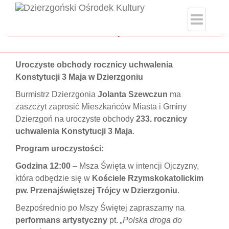
index.php
Strona główna
#MszaŚwięta
Uroczyste obchody rocznicy uchwalenia
Konstytucji 3 Maja w Dzierzgoniu
Burmistrz Dzierzgonia
Jolanta Szewczun
ma
zaszczyt zaprosić Mieszkańców Miasta i Gminy
Dzierzgoń na uroczyste obchody
233. rocznicy
uchwalenia Konstytucji 3 Maja
.
Program uroczystości:
Godzina 12:00
– Msza Święta w intencji Ojczyzny,
która odbędzie się w
Kościele Rzymskokatolickim
pw. Przenajświętszej Trójcy w Dzierzgoniu
.
Bezpośrednio po Mszy Świętej zapraszamy na
performans artystyczny
pt.
„Polska droga do