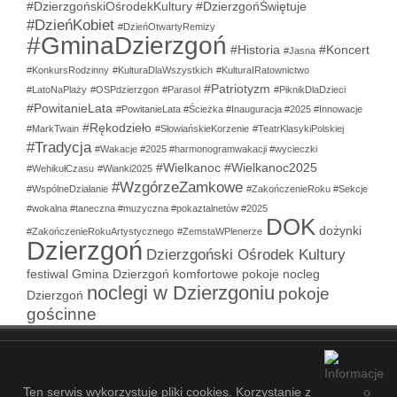
#DzierzgońskiOśrodekKultury
#DzierzgońŚwiętuje
#DzieńKobiet
#DzieńOtwartyRemizy
#GminaDzierzgoń
#Historia
#Koncert
#Jasna
#KonkursRodzinny
#KulturaDlaWszystkich
#KulturaIRatownictwo
#Patriotyzm
#LatoNaPlaży
#OSPdzierzgon
#Parasol
#PiknikDlaDzieci
#PowitanieLata
#PowitanieLata #Ścieżka #Inauguracja #2025 #Innowacje
#Rękodzieło
#MarkTwain
#SłowiańskieKorzenie
#TeatrKlasykiPolskiej
#Tradycja
#Wakacje #2025 #harmonogramwakacji #wycieczki
#Wielkanoc
#Wielkanoc2025
#WehikułCzasu
#Wianki2025
#WzgórzeZamkowe
#WspólneDziałanie
#ZakończenieRoku #Sekcje
#wokalna #taneczna #muzyczna #pokaztalnetów #2025
DOK
dożynki
#ZakończenieRokuArtystycznego
#ZemstaWPlenerze
Dzierzgoń
Dzierzgoński Ośrodek Kultury
festiwal
Gmina Dzierzgoń
komfortowe pokoje
nocleg
noclegi w Dzierzgoniu
pokoje
Dzierzgoń
gościnne
COPYRIGHT © 2021-2026 - DZIERZGOŃSKI OŚRODEK KULTURY
- 53
ZALOGUJ SIĘ
MAPA STRONY
SITEMAP
Ten serwis wykorzystuje pliki cookies. Korzystanie z