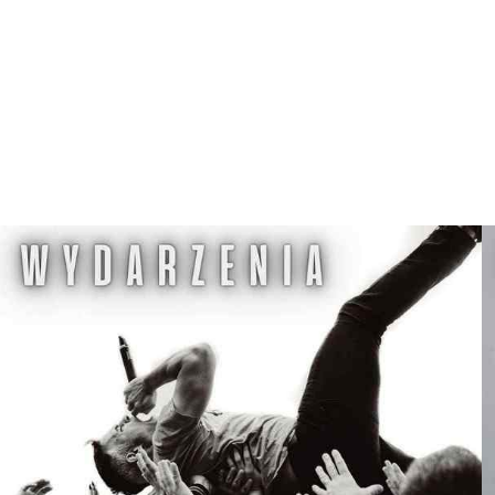
E
G
W
D
Z
I
E
R
Z
G
O
Ń
S
K
I
M
O
Ś
R
O
D
K
U
K
U