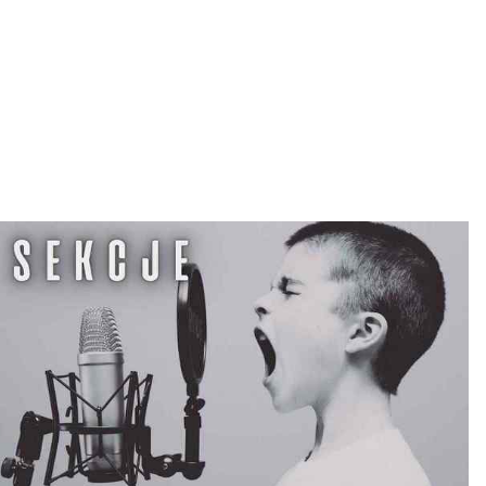
L
T
U
R
Y