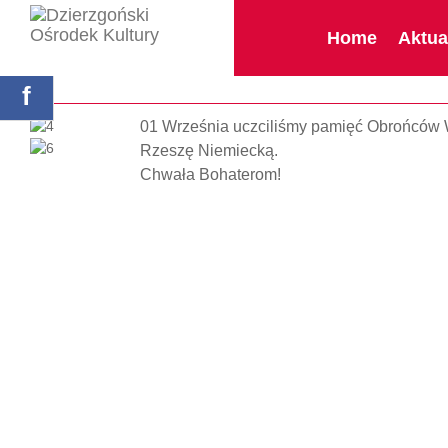
index.php
Home
Aktua
Strona główna
obchody
f
01 Września uczciliśmy pamięć Obrońców We
Rzeszę Niemiecką.
Chwała Bohaterom!