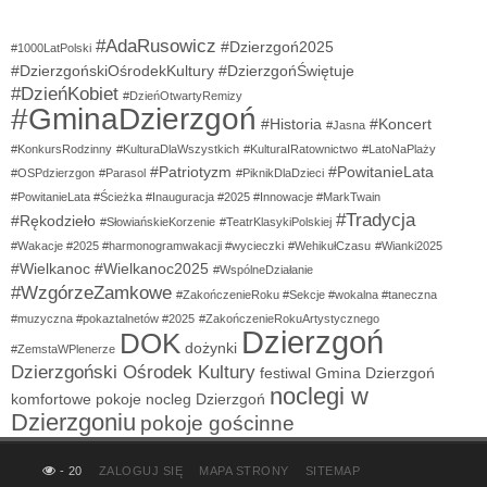
#AdaRusowicz
#Dzierzgoń2025
#1000LatPolski
#DzierzgońskiOśrodekKultury
#DzierzgońŚwiętuje
#DzieńKobiet
#DzieńOtwartyRemizy
#GminaDzierzgoń
#Historia
#Koncert
#Jasna
#KonkursRodzinny
#KulturaDlaWszystkich
#KulturaIRatownictwo
#LatoNaPlaży
#Patriotyzm
#PowitanieLata
#OSPdzierzgon
#Parasol
#PiknikDlaDzieci
#PowitanieLata #Ścieżka #Inauguracja #2025 #Innowacje #MarkTwain
#Tradycja
#Rękodzieło
#SłowiańskieKorzenie
#TeatrKlasykiPolskiej
#Wakacje #2025 #harmonogramwakacji #wycieczki
#WehikułCzasu
#Wianki2025
#Wielkanoc
#Wielkanoc2025
#WspólneDziałanie
#WzgórzeZamkowe
#ZakończenieRoku #Sekcje #wokalna #taneczna
#muzyczna #pokaztalnetów #2025
#ZakończenieRokuArtystycznego
Dzierzgoń
DOK
dożynki
#ZemstaWPlenerze
Dzierzgoński Ośrodek Kultury
festiwal
Gmina Dzierzgoń
noclegi w
komfortowe pokoje
nocleg Dzierzgoń
Dzierzgoniu
pokoje gościnne
- 20
ZALOGUJ SIĘ
MAPA STRONY
SITEMAP