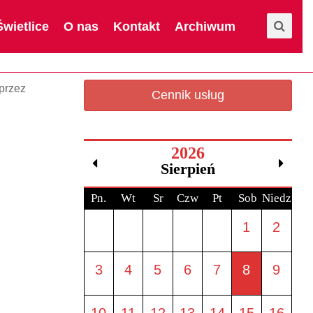
Świetlice
O nas
Kontakt
Archiwum
przez
Cennik usług
2026
Sierpień
Pn.
Wt
Sr
Czw
Pt
Sob
Niedz.
1
2
3
4
5
6
7
8
9
10
11
12
13
14
15
16