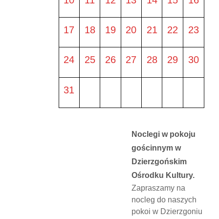
17
18
19
20
21
22
23
24
25
26
27
28
29
30
31
Noclegi w pokoju
gościnnym w
Dzierzgońskim
Ośrodku Kultury.
Zapraszamy na
nocleg do naszych
pokoi w Dzierzgoniu