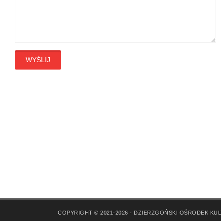
WYŚLIJ
COPYRIGHT © 2021-2026 - DZIERZGOŃSKI OŚRODEK KU