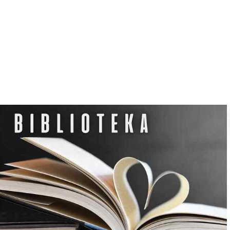
N
O
C
L