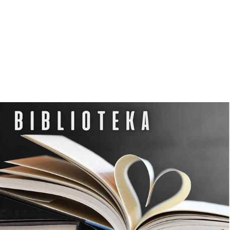
D
Z
I
E
R
Z
G
O
Ń
S
K
I
M
O
Ś
R
O
D
K
U
K
U
L
T
U
R
Y