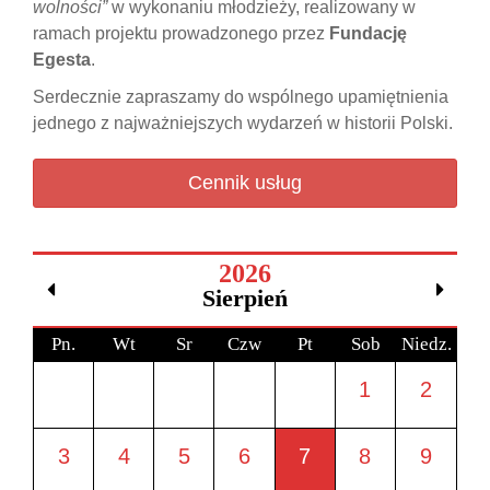
wolności”
w wykonaniu młodzieży, realizowany w
ramach projektu prowadzonego przez
Fundację
Egesta
.
Serdecznie zapraszamy do wspólnego upamiętnienia
jednego z najważniejszych wydarzeń w historii Polski.
Cennik usług
2026
Sierpień
Pn.
Wt
Sr
Czw
Pt
Sob
Niedz.
1
2
3
4
5
6
7
8
9