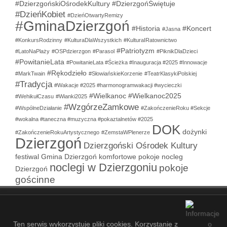
#DzierzgońskiOśrodekKultury
#DzierzgońŚwiętuje
#DzieńKobiet
#DzieńOtwartyRemizy
#GminaDzierzgoń
#Historia
#Koncert
#Jasna
#KonkursRodzinny
#KulturaDlaWszystkich
#KulturaIRatownictwo
#Patriotyzm
#LatoNaPlaży
#OSPdzierzgon
#Parasol
#PiknikDlaDzieci
#PowitanieLata
#PowitanieLata #Ścieżka #Inauguracja #2025 #Innowacje
#Rękodzieło
#MarkTwain
#SłowiańskieKorzenie
#TeatrKlasykiPolskiej
#Tradycja
#Wakacje #2025 #harmonogramwakacji #wycieczki
#Wielkanoc
#Wielkanoc2025
#WehikułCzasu
#Wianki2025
#WzgórzeZamkowe
#WspólneDziałanie
#ZakończenieRoku #Sekcje
#wokalna #taneczna #muzyczna #pokaztalnetów #2025
DOK
dożynki
#ZakończenieRokuArtystycznego
#ZemstaWPlenerze
Dzierzgoń
Dzierzgoński Ośrodek Kultury
festiwal
Gmina Dzierzgoń
komfortowe pokoje
nocleg
noclegi w Dzierzgoniu
pokoje
Dzierzgoń
gościnne
COPYRIGHT © 2021-2026 - DZIERZGOŃSKI OŚRODEK KULTURY
- 53
ZALOGUJ SIĘ
MAPA STRONY
SITEMAP
Ten serwis wykorzystuje pliki cookies. Korzystanie z