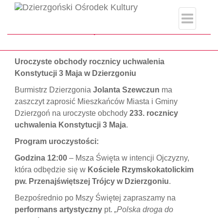
index.php
Strona główna
#ŚwiętoNarodowe
Uroczyste obchody rocznicy uchwalenia
Konstytucji 3 Maja w Dzierzgoniu
Burmistrz Dzierzgonia
Jolanta Szewczun
ma
zaszczyt zaprosić Mieszkańców Miasta i Gminy
Dzierzgoń na uroczyste obchody
233. rocznicy
uchwalenia Konstytucji 3 Maja
.
Program uroczystości:
Godzina 12:00
– Msza Święta w intencji Ojczyzny,
która odbędzie się w
Kościele Rzymskokatolickim
pw. Przenajświętszej Trójcy w Dzierzgoniu
.
Bezpośrednio po Mszy Świętej zapraszamy na
performans artystyczny
pt.
„Polska droga do