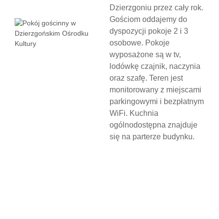
Dzierzgoniu przez cały rok.
Gościom oddajemy do
dyspozycji pokoje 2 i 3
osobowe. Pokoje
wyposażone są w tv,
lodówkę czajnik, naczynia
oraz szafę. Teren jest
monitorowany z miejscami
parkingowymi i bezpłatnym
WiFi. Kuchnia
ogólnodostępna znajduje
się na parterze budynku.
N
O
C
L
E
G
W