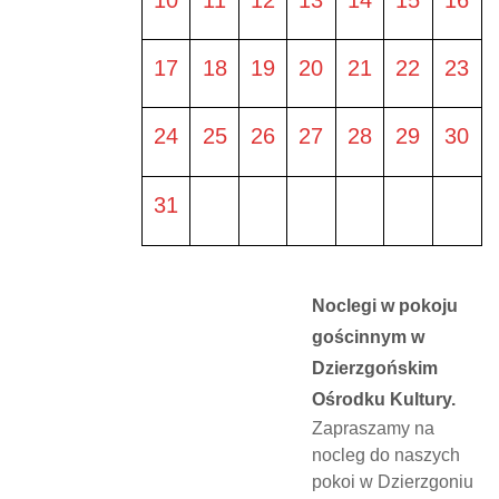
17
18
19
20
21
22
23
24
25
26
27
28
29
30
31
Noclegi w pokoju
gościnnym w
Dzierzgońskim
Ośrodku Kultury.
Zapraszamy na
nocleg do naszych
pokoi w Dzierzgoniu