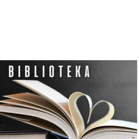
N
O
C
L