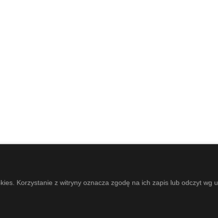
okies. Korzystanie z witryny oznacza zgodę na ich zapis lub odczyt wg 
LTURY