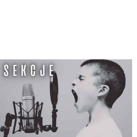
L
T
U
R
Y