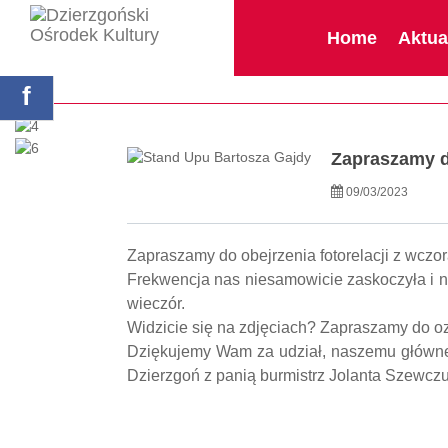
single.php
Home
Aktua
Strona główna
Aktualności
Zapraszamy do
f
Zapraszamy do
09/03/2023
Zapraszamy do obejrzenia fotorelacji z wczo
Frekwencja nas niesamowicie zaskoczyła i ni
wieczór.
Widzicie się na zdjęciach? Zapraszamy do 
Dziękujemy Wam za udział, naszemu główne
Dzierzgoń z panią burmistrz Jolanta Szewcz