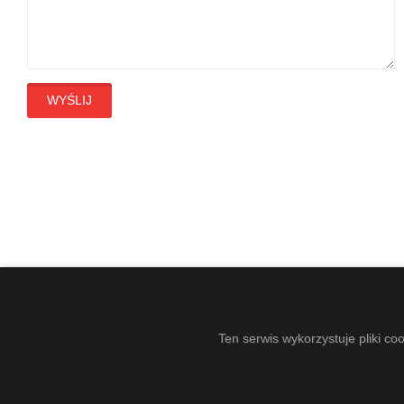
WYŚLIJ
Ten serwis wykorzystuje pliki co
COPYRIGHT © 2021-2026 - DZIERZGOŃSKI OŚRODEK KU