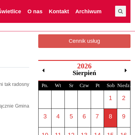
Świetlice
O nas
Kontakt
Archiwum
Cennik usług
2026
Sierpień
mi tak radosny
Pn.
Wt
Sr
Czw
Pt
Sob
Niedz.
1
2
łącznie Gmina
3
4
5
6
7
8
9
10
11
12
13
14
15
16