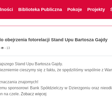
lności
Biblioteka Publiczna
Pokoje
Projekty
 obejrzenia fotorelacji Stand Upu Bartosza Gajdy
 obejrzenia fotorelacji Stand Upu Bartosza Gajdy
- 13
rajszego Stand Upu Bartosza Gajdy.
ezmiernie cieszymy się z faktu, że spędziliśmy wspólnie z Wa
oznaczania znajomych!
mu sponsorowi Bank Spółdzielczy w Dzierzgoniu oraz nieod
un na czele.
Zobacz więcej