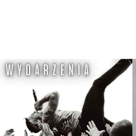
E
G
W
D
Z
I
E
R
Z
G
O
Ń
S
K
I
M
O
Ś
R
O
D
K
U
K
U