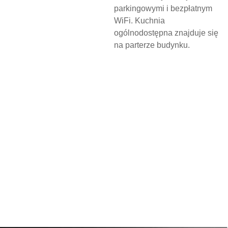
parkingowymi i bezpłatnym
WiFi. Kuchnia
ogólnodostępna znajduje się
na parterze budynku.
N
O
C
L
E
G
W
D
Z
I
E
R
Z
G
O
Ń
S
K
I
M
O
Ś
R
O
D
K
U
K
U
L
T
U
R
Y