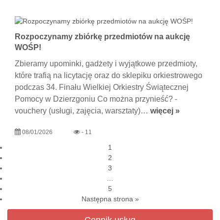
Rozpoczynamy zbiórkę przedmiotów na aukcję
WOŚP!
Zbieramy upominki, gadżety i wyjątkowe przedmioty,
które trafią na licytację oraz do sklepiku orkiestrowego
podczas 34. Finału Wielkiej Orkiestry Świątecznej
Pomocy w Dzierzgoniu Co można przynieść? -
vouchery (usługi, zajęcia, warsztaty)…
więcej »
08/01/2026
- 11
1
2
3
…
5
Następna strona »