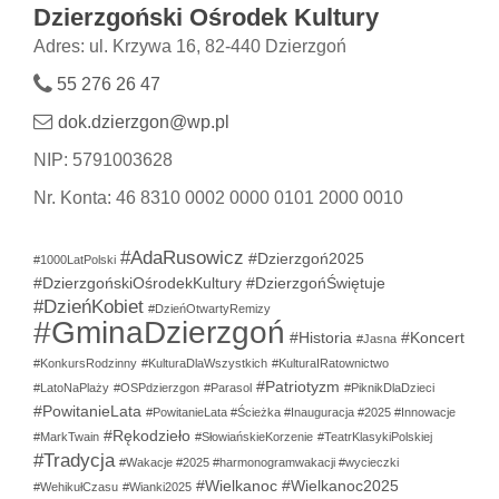
Dzierzgoński Ośrodek Kultury
Adres: ul. Krzywa 16, 82-440 Dzierzgoń
55 276 26 47
dok.dzierzgon@wp.pl
NIP: 5791003628
Nr. Konta: 46 8310 0002 0000 0101 2000 0010
#AdaRusowicz
#Dzierzgoń2025
#1000LatPolski
#DzierzgońskiOśrodekKultury
#DzierzgońŚwiętuje
#DzieńKobiet
#DzieńOtwartyRemizy
#GminaDzierzgoń
#Historia
#Koncert
#Jasna
#KonkursRodzinny
#KulturaDlaWszystkich
#KulturaIRatownictwo
#Patriotyzm
#LatoNaPlaży
#OSPdzierzgon
#Parasol
#PiknikDlaDzieci
#PowitanieLata
#PowitanieLata #Ścieżka #Inauguracja #2025 #Innowacje
#Rękodzieło
#MarkTwain
#SłowiańskieKorzenie
#TeatrKlasykiPolskiej
#Tradycja
#Wakacje #2025 #harmonogramwakacji #wycieczki
#Wielkanoc
#Wielkanoc2025
#WehikułCzasu
#Wianki2025