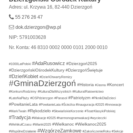
Adres: ul. Krzywa 16, 82-440 Dzierzgoń
55 276 26 47
dok.dzierzgon@wp.pl
NIP: 5791003628
Nr. Konta: 46 8310 0002 0000 0101 2000 0010
#AdaRusowicz
#Dzierzgoń2025
#1000LatPolski
#DzierzgońskiOśrodekKultury
#DzierzgońŚwiętuje
#DzieńKobiet
#DzieńOtwartyRemizy
#GminaDzierzgoń
#Historia
#Koncert
#Jasna
#KonkursRodzinny
#KulturaDlaWszystkich
#KulturaIRatownictwo
#Patriotyzm
#LatoNaPlaży
#OSPdzierzgon
#Parasol
#PiknikDlaDzieci
#PowitanieLata
#PowitanieLata #Ścieżka #Inauguracja #2025 #Innowacje
#Rękodzieło
#MarkTwain
#SłowiańskieKorzenie
#TeatrKlasykiPolskiej
#Tradycja
#Wakacje #2025 #harmonogramwakacji #wycieczki
#Wielkanoc
#Wielkanoc2025
#WehikułCzasu
#Wianki2025
#WzgórzeZamkowe
#WspólneDziałanie
#ZakończenieRoku #Sekcje