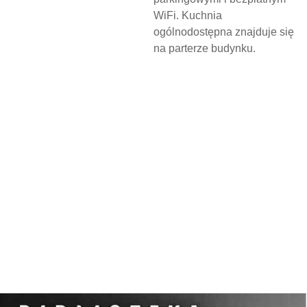
WiFi. Kuchnia
ogólnodostępna znajduje się
na parterze budynku.
N
O
C
L
E
G
W
D
Z
I
E
R
Z
G
O
Ń
S
K
I
M
O
Ś
R
O
D
K
U
K
U
L
T
U
R
Y