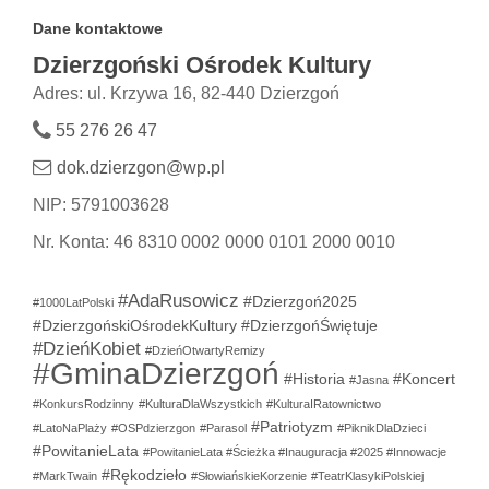
Dane kontaktowe
Dzierzgoński Ośrodek Kultury
Adres: ul. Krzywa 16, 82-440 Dzierzgoń
55 276 26 47
dok.dzierzgon@wp.pl
NIP: 5791003628
Nr. Konta: 46 8310 0002 0000 0101 2000 0010
#AdaRusowicz
#Dzierzgoń2025
#1000LatPolski
#DzierzgońskiOśrodekKultury
#DzierzgońŚwiętuje
#DzieńKobiet
#DzieńOtwartyRemizy
#GminaDzierzgoń
#Historia
#Koncert
#Jasna
#KonkursRodzinny
#KulturaDlaWszystkich
#KulturaIRatownictwo
#Patriotyzm
#LatoNaPlaży
#OSPdzierzgon
#Parasol
#PiknikDlaDzieci
#PowitanieLata
#PowitanieLata #Ścieżka #Inauguracja #2025 #Innowacje
#Rękodzieło
#MarkTwain
#SłowiańskieKorzenie
#TeatrKlasykiPolskiej