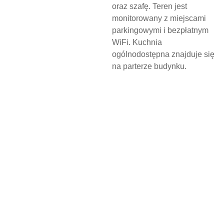
oraz szafę. Teren jest
monitorowany z miejscami
parkingowymi i bezpłatnym
WiFi. Kuchnia
ogólnodostępna znajduje się
na parterze budynku.
N
O
C
L
E
G
W
D
Z
I
E
R
Z
G
O
Ń
S
K
I
M
O
Ś
R
O
D
K
U
K
U
L
T
U
R
Y