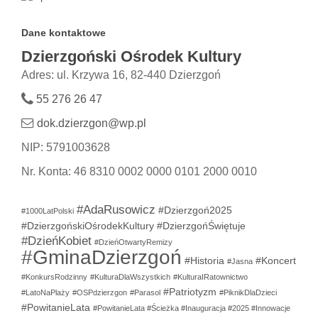
Dane kontaktowe
Dzierzgoński Ośrodek Kultury
Adres: ul. Krzywa 16, 82-440 Dzierzgoń
55 276 26 47
dok.dzierzgon@wp.pl
NIP: 5791003628
Nr. Konta: 46 8310 0002 0000 0101 2000 0010
#AdaRusowicz
#Dzierzgoń2025
#1000LatPolski
#DzierzgońskiOśrodekKultury
#DzierzgońŚwiętuje
#DzieńKobiet
#DzieńOtwartyRemizy
#GminaDzierzgoń
#Historia
#Koncert
#Jasna
#KonkursRodzinny
#KulturaDlaWszystkich
#KulturaIRatownictwo
#Patriotyzm
#LatoNaPlaży
#OSPdzierzgon
#Parasol
#PiknikDlaDzieci
#PowitanieLata
#PowitanieLata #Ścieżka #Inauguracja #2025 #Innowacje