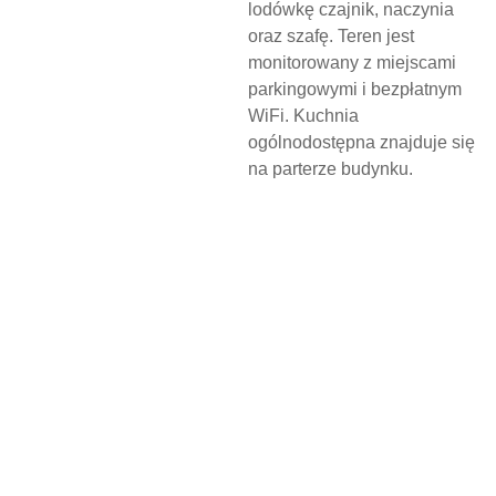
lodówkę czajnik, naczynia
oraz szafę. Teren jest
monitorowany z miejscami
parkingowymi i bezpłatnym
WiFi. Kuchnia
ogólnodostępna znajduje się
na parterze budynku.
N
O
C
L
E
G
W
D
Z
I
E
R
Z
G
O
Ń
S
K
I
M
O
Ś
R
O
D
K
U
K
U
L
T
U
R
Y