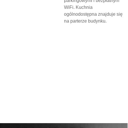
parkingowymi i bezpłatnym
WiFi. Kuchnia
ogólnodostępna znajduje się
na parterze budynku.
N
O
C
L
E
G
W
D
Z
I
E
R
Z
G
O
Ń
S
K
I
M
O
Ś
R
O
D
K
U
K
U
L
T
U
R
Y