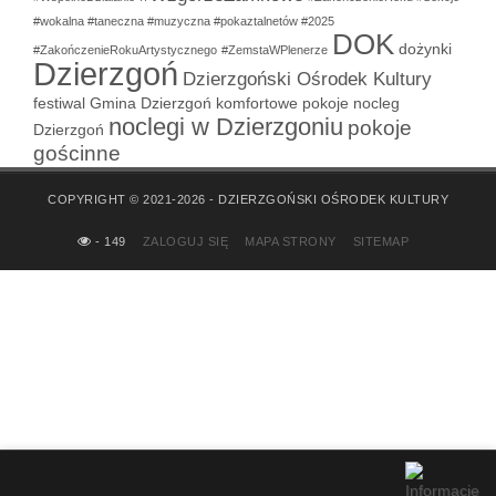
#wokalna #taneczna #muzyczna #pokaztalnetów #2025
DOK
dożynki
#ZakończenieRokuArtystycznego
#ZemstaWPlenerze
Dzierzgoń
Dzierzgoński Ośrodek Kultury
festiwal
Gmina Dzierzgoń
komfortowe pokoje
nocleg
noclegi w Dzierzgoniu
pokoje
Dzierzgoń
gościnne
COPYRIGHT © 2021-2026 - DZIERZGOŃSKI OŚRODEK KULTURY
- 149
ZALOGUJ SIĘ
MAPA STRONY
SITEMAP