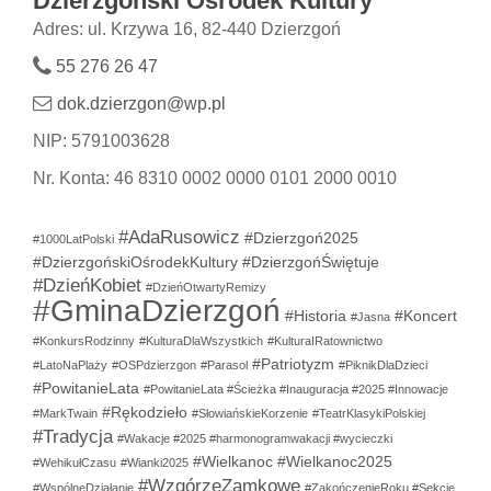
Dzierzgoński Ośrodek Kultury
Adres: ul. Krzywa 16, 82-440 Dzierzgoń
55 276 26 47
dok.dzierzgon@wp.pl
NIP: 5791003628
Nr. Konta: 46 8310 0002 0000 0101 2000 0010
#AdaRusowicz
#Dzierzgoń2025
#1000LatPolski
#DzierzgońskiOśrodekKultury
#DzierzgońŚwiętuje
#DzieńKobiet
#DzieńOtwartyRemizy
#GminaDzierzgoń
#Historia
#Koncert
#Jasna
#KonkursRodzinny
#KulturaDlaWszystkich
#KulturaIRatownictwo
#Patriotyzm
#LatoNaPlaży
#OSPdzierzgon
#Parasol
#PiknikDlaDzieci
#PowitanieLata
#PowitanieLata #Ścieżka #Inauguracja #2025 #Innowacje
#Rękodzieło
#MarkTwain
#SłowiańskieKorzenie
#TeatrKlasykiPolskiej
#Tradycja
#Wakacje #2025 #harmonogramwakacji #wycieczki
#Wielkanoc
#Wielkanoc2025
#WehikułCzasu
#Wianki2025
#WzgórzeZamkowe
#WspólneDziałanie
#ZakończenieRoku #Sekcje