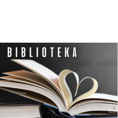
K
U
L
T
U
R
Y