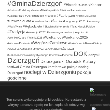
#GminaDzierzgoń
#Historia
#Koncert
#Jasna
#KonkursRodzinny
#KulturaDlaWszystkich
#KulturaIRatownictwo
#Patriotyzm
#LatoNaPlaży
#OSPdzierzgon
#Parasol
#PiknikDlaDzieci
#PowitanieLata
#PowitanieLata #Ścieżka #Inauguracja #2025 #Innowacje
#Rękodzieło
#MarkTwain
#SłowiańskieKorzenie
#TeatrKlasykiPolskiej
#Tradycja
#Wakacje #2025 #harmonogramwakacji #wycieczki
#Wielkanoc
#Wielkanoc2025
#WehikułCzasu
#Wianki2025
#WzgórzeZamkowe
#WspólneDziałanie
#ZakończenieRoku #Sekcje
#wokalna #taneczna #muzyczna #pokaztalnetów #2025
DOK
dożynki
#ZakończenieRokuArtystycznego
#ZemstaWPlenerze
Dzierzgoń
Dzierzgoński Ośrodek Kultury
festiwal
Gmina Dzierzgoń
komfortowe pokoje
nocleg
noclegi w Dzierzgoniu
pokoje
Dzierzgoń
gościnne
COPYRIGHT © 2021-2026 - DZIERZGOŃSKI OŚRODEK KULTURY
- 24 361
ZALOGUJ SIĘ
MAPA STRONY
SITEMAP
Ten serwis wykorzystuje pliki cookies. Korzystanie z
witryny oznacza zgodę na ich zapis lub odczyt wg
ustawień przeglądarki.