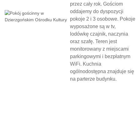
przez cały rok. Gościom
oddajemy do dyspozycji
pokoje 2 i 3 osobowe. Pokoje
wyposażone są w tv,
lodówkę czajnik, naczynia
oraz szafę. Teren jest
monitorowany z miejscami
parkingowymi i bezpłatnym
WiFi. Kuchnia
ogólnodostępna znajduje się
na parterze budynku.
N
O
C
L
E
G
W
D
Z
I
E
R
Z
G
O
Ń
S
K
I
M
O
Ś
R
O
D
K
U