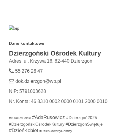
Dane kontaktowe
Dzierzgoński Ośrodek Kultury
Adres: ul. Krzywa 16, 82-440 Dzierzgoń
55 276 26 47
dok.dzierzgon@wp.pl
NIP: 5791003628
Nr. Konta: 46 8310 0002 0000 0101 2000 0010
#AdaRusowicz
#Dzierzgoń2025
#1000LatPolski
#DzierzgońskiOśrodekKultury
#DzierzgońŚwiętuje
#DzieńKobiet
#DzieńOtwartyRemizy