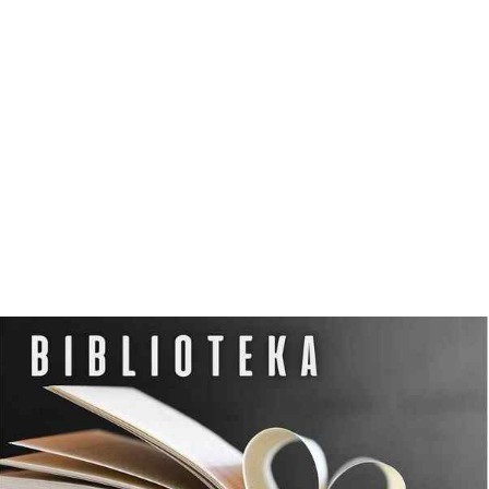
N
O
C
L
E
G
W
D
Z
I
E
R
Z
G
O
Ń
S
K
I
M
O
Ś
R
O
D
K
U
K
U
L
T
U
R
Y