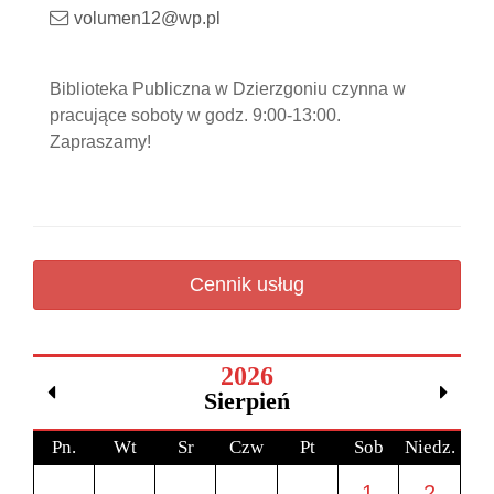
volumen12@wp.pl
Biblioteka Publiczna w Dzierzgoniu czynna w
pracujące soboty w godz. 9:00-13:00.
Zapraszamy!
Cennik usług
2026
Sierpień
Pn.
Wt
Sr
Czw
Pt
Sob
Niedz.
1
2