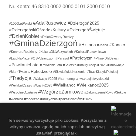
55 276 26 47
dok.dzierzgon@wp.pl
NIP: 5791003628
Nr. Konta: 46 8310 0002 0000 0101 2000 0010
#AdaRusowicz
#Dzierzgoń2025
#1000LatPolski
#DzierzgońskiOśrodekKultury
#DzierzgońŚwiętuje
#DzieńKobiet
#DzieńOtwartyRemizy
#GminaDzierzgoń
#Historia
#Koncert
#Jasna
#KonkursRodzinny
#KulturaDlaWszystkich
#KulturaIRatownictwo
#Patriotyzm
#LatoNaPlaży
#OSPdzierzgon
#Parasol
#PiknikDlaDzieci
#PowitanieLata
#PowitanieLata #Ścieżka #Inauguracja #2025 #Innowacje
#Rękodzieło
#MarkTwain
#SłowiańskieKorzenie
#TeatrKlasykiPolskiej
#Tradycja
#Wakacje #2025 #harmonogramwakacji #wycieczki
#Wielkanoc
#Wielkanoc2025
#WehikułCzasu
#Wianki2025
#WzgórzeZamkowe
#WspólneDziałanie
#ZakończenieRoku #Sekcje
Ten serwis wykorzystuje pliki cookies. Korzystanie z
#wokalna #taneczna #muzyczna #pokaztalnetów #2025
witryny oznacza zgodę na ich zapis lub odczyt wg
DOK
dożynki
#ZakończenieRokuArtystycznego
#ZemstaWPlenerze
ustawień przeglądarki.