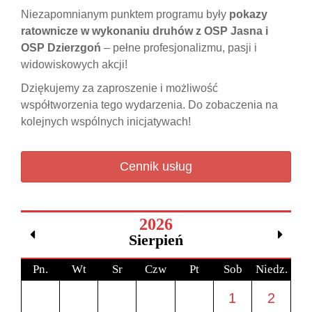
Niezapomnianym punktem programu były
pokazy
ratownicze w wykonaniu druhów z OSP Jasna i
OSP Dzierzgoń
– pełne profesjonalizmu, pasji i
widowiskowych akcji!
Dziękujemy za zaproszenie i możliwość
współtworzenia tego wydarzenia. Do zobaczenia na
kolejnych wspólnych inicjatywach!
Cennik usług
2026
Sierpień
Pn.
Wt
Sr
Czw
Pt
Sob
Niedz.
1
2