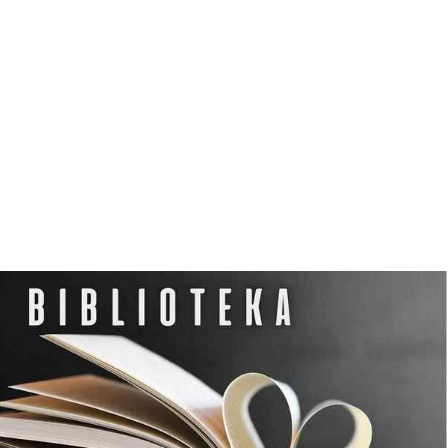
N
O
C
L
E
G
W
D
Z
I
E
R
Z
G
O
Ń
S
K
I
M
O
Ś
R
O
D
K
U
K
U
L
T
U
R
Y