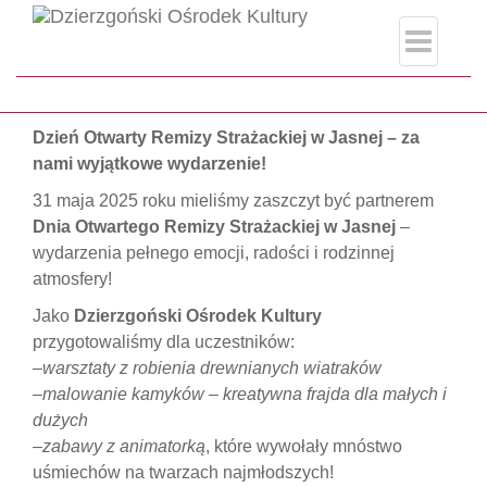
index.php
Strona główna
#KulturaIRatownictwo
Dzień Otwarty Remizy Strażackiej w Jasnej – za
nami wyjątkowe wydarzenie!
31 maja 2025 roku mieliśmy zaszczyt być partnerem
Dnia Otwartego Remizy Strażackiej w Jasnej
–
wydarzenia pełnego emocji, radości i rodzinnej
atmosfery!
Jako
Dzierzgoński Ośrodek Kultury
przygotowaliśmy dla uczestników:
–
warsztaty z robienia drewnianych wiatraków
–
malowanie kamyków – kreatywna frajda dla małych i
dużych
–
zabawy z animatorką
, które wywołały mnóstwo
uśmiechów na twarzach najmłodszych!