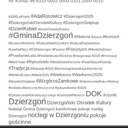
Nr. Konta: 46 8310 0002 0000 0101 2000 0010
#AdaRusowicz
#Dzierzgoń2025
#1000LatPolski
#DzierzgońskiOśrodekKultury
#DzierzgońŚwiętuje
#DzieńKobiet
#DzieńOtwartyRemizy
#GminaDzierzgoń
#Historia
#Koncert
#Jasna
#KonkursRodzinny
#KulturaDlaWszystkich
#KulturaIRatownictwo
#Patriotyzm
#LatoNaPlaży
#OSPdzierzgon
#Parasol
#PiknikDlaDzieci
#PowitanieLata
#PowitanieLata #Ścieżka #Inauguracja #2025 #Innowacje
#Rękodzieło
#MarkTwain
#SłowiańskieKorzenie
#TeatrKlasykiPolskiej
#Tradycja
#Wakacje #2025 #harmonogramwakacji #wycieczki
#Wielkanoc
#Wielkanoc2025
#WehikułCzasu
#Wianki2025
#WzgórzeZamkowe
#WspólneDziałanie
#ZakończenieRoku #Sekcje
#wokalna #taneczna #muzyczna #pokaztalnetów #2025
DOK
dożynki
#ZakończenieRokuArtystycznego
#ZemstaWPlenerze
Dzierzgoń
Dzierzgoński Ośrodek Kultury
festiwal
Gmina Dzierzgoń
komfortowe pokoje
nocleg
noclegi w Dzierzgoniu
pokoje
Dzierzgoń
gościnne