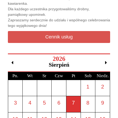
kawiarenka.
Dla każdego uczestnika przygotowaliśmy drobny,
pamiątkowy upominek.
Zapraszamy serdecznie do udziału i wspólnego celebrowania
tego wyjątkowego dnia!
Cennik usług
2026
Sierpień
Pn.
Wt
Sr
Czw
Pt
Sob
Niedz.
1
2
3
4
5
6
7
8
9