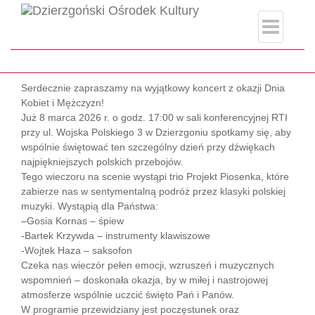
index.php
Strona główna
#DzieńKobiet
Serdecznie zapraszamy na wyjątkowy koncert z okazji Dnia
Kobiet i Mężczyzn!
Już 8 marca 2026 r. o godz. 17:00 w sali konferencyjnej RTI
przy ul. Wojska Polskiego 3 w Dzierzgoniu spotkamy się, aby
wspólnie świętować ten szczególny dzień przy dźwiękach
najpiękniejszych polskich przebojów.
Tego wieczoru na scenie wystąpi trio Projekt Piosenka, które
zabierze nas w sentymentalną podróż przez klasyki polskiej
muzyki. Wystąpią dla Państwa:
–
Gosia Kornas – śpiew
-Bartek Krzywda – instrumenty klawiszowe
-Wojtek Haza – saksofon
Czeka nas wieczór pełen emocji, wzruszeń i muzycznych
wspomnień – doskonała okazja, by w miłej i nastrojowej
atmosferze wspólnie uczcić święto Pań i Panów.
W programie przewidziany jest poczęstunek oraz