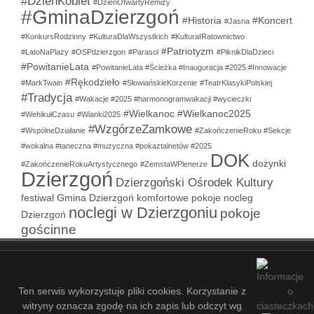
#DzieńKobiet
#DzieńOtwartyRemizy
#GminaDzierzgoń
#Historia
#Koncert
#Jasna
#KonkursRodzinny
#KulturaDlaWszystkich
#KulturaIRatownictwo
#Patriotyzm
#LatoNaPlaży
#OSPdzierzgon
#Parasol
#PiknikDlaDzieci
#PowitanieLata
#PowitanieLata #Ścieżka #Inauguracja #2025 #Innowacje
#Rękodzieło
#MarkTwain
#SłowiańskieKorzenie
#TeatrKlasykiPolskiej
#Tradycja
#Wakacje #2025 #harmonogramwakacji #wycieczki
#Wielkanoc
#Wielkanoc2025
#WehikułCzasu
#Wianki2025
#WzgórzeZamkowe
#WspólneDziałanie
#ZakończenieRoku #Sekcje
#wokalna #taneczna #muzyczna #pokaztalnetów #2025
DOK
dożynki
#ZakończenieRokuArtystycznego
#ZemstaWPlenerze
Dzierzgoń
Dzierzgoński Ośrodek Kultury
festiwal
Gmina Dzierzgoń
komfortowe pokoje
nocleg
noclegi w Dzierzgoniu
pokoje
Dzierzgoń
gościnne
COPYRIGHT © 2021-2026 - DZIERZGOŃSKI OŚRODEK KULTURY
- 35
ZALOGUJ SIĘ
MAPA STRONY
SITEMAP
Ten serwis wykorzystuje pliki cookies. Korzystanie z
witryny oznacza zgodę na ich zapis lub odczyt wg