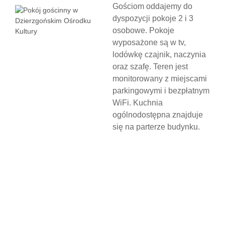
Gościom oddajemy do
dyspozycji pokoje 2 i 3
osobowe. Pokoje
wyposażone są w tv,
lodówkę czajnik, naczynia
oraz szafę. Teren jest
monitorowany z miejscami
parkingowymi i bezpłatnym
WiFi. Kuchnia
ogólnodostępna znajduje
się na parterze budynku.
N
O
C
L
E
G
W
D
Z
I
E
R
Z
G
O
Ń
S
K
I
M
O
Ś
R
O
D
K
U