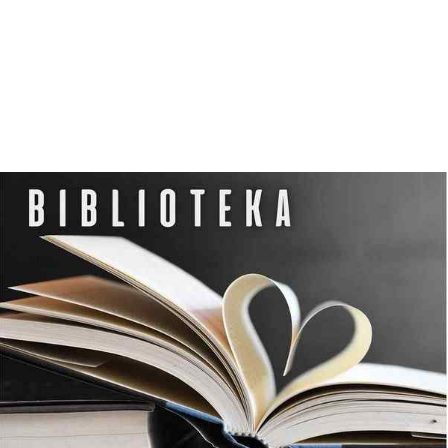
K
U
L
T
U
R
Y