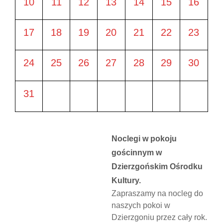
10
11
12
13
14
15
16
17
18
19
20
21
22
23
24
25
26
27
28
29
30
31
Noclegi w pokoju
gościnnym w
Dzierzgońskim Ośrodku
Kultury.
Zapraszamy na nocleg do
naszych pokoi w
Dzierzgoniu przez cały rok.