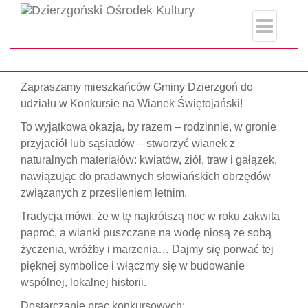
index.php
Strona główna
#Wianki2025
Zapraszamy mieszkańców Gminy Dzierzgoń do
udziału w Konkursie na Wianek Świętojański!
To wyjątkowa okazja, by razem – rodzinnie, w gronie
przyjaciół lub sąsiadów – stworzyć wianek z
naturalnych materiałów: kwiatów, ziół, traw i gałązek,
nawiązując do pradawnych słowiańskich obrzędów
związanych z przesileniem letnim.
Tradycja mówi, że w tę najkrótszą noc w roku zakwita
paproć, a wianki puszczane na wodę niosą ze sobą
życzenia, wróżby i marzenia… Dajmy się porwać tej
pięknej symbolice i włączmy się w budowanie
wspólnej, lokalnej historii.
Dostarczanie prac konkursowych: