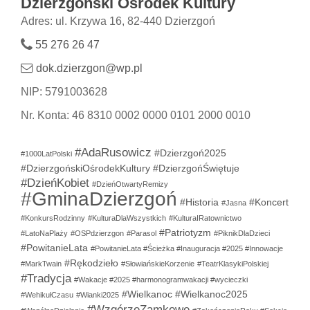
Dzierzgoński Ośrodek Kultury
Adres: ul. Krzywa 16, 82-440 Dzierzgoń
55 276 26 47
dok.dzierzgon@wp.pl
NIP: 5791003628
Nr. Konta: 46 8310 0002 0000 0101 2000 0010
#AdaRusowicz
#Dzierzgoń2025
#1000LatPolski
#DzierzgońskiOśrodekKultury
#DzierzgońŚwiętuje
#DzieńKobiet
#DzieńOtwartyRemizy
#GminaDzierzgoń
#Historia
#Koncert
#Jasna
#KonkursRodzinny
#KulturaDlaWszystkich
#KulturaIRatownictwo
#Patriotyzm
#LatoNaPlaży
#OSPdzierzgon
#Parasol
#PiknikDlaDzieci
#PowitanieLata
#PowitanieLata #Ścieżka #Inauguracja #2025 #Innowacje
#Rękodzieło
#MarkTwain
#SłowiańskieKorzenie
#TeatrKlasykiPolskiej
#Tradycja
#Wakacje #2025 #harmonogramwakacji #wycieczki
#Wielkanoc
#Wielkanoc2025
#WehikułCzasu
#Wianki2025
#WzgórzeZamkowe