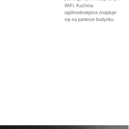
WiFi. Kuchnia
ogólnodostępna znajduje
się na parterze budynku.
N
O
C
L
E
G
W
D
Z
I
E
R
Z
G
O
Ń
S
K
I
M
O
Ś
R
O
D
K
U
K
U
L
T
U
R
Y