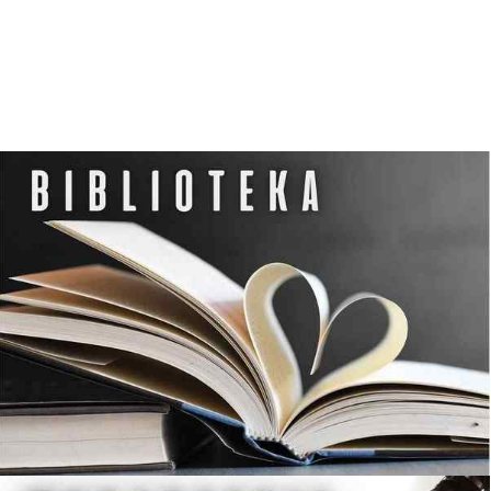
K
U
L
T
U
R
Y