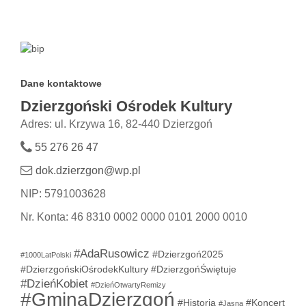
Dane kontaktowe
Dzierzgoński Ośrodek Kultury
Adres: ul. Krzywa 16, 82-440 Dzierzgoń
55 276 26 47
dok.dzierzgon@wp.pl
NIP: 5791003628
Nr. Konta: 46 8310 0002 0000 0101 2000 0010
#AdaRusowicz
#Dzierzgoń2025
#1000LatPolski
#DzierzgońskiOśrodekKultury
#DzierzgońŚwiętuje
#DzieńKobiet
#DzieńOtwartyRemizy
#GminaDzierzgoń
#Historia
#Koncert
#Jasna