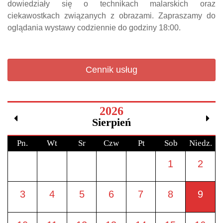
dowiedziały się o technikach malarskich oraz
ciekawostkach związanych z obrazami. Zapraszamy do
oglądania wystawy codziennie do godziny 18:00.
Cennik usług
2026
Sierpień
Pn.
Wt
Sr
Czw
Pt
Sob
Niedz.
1
2
3
4
5
6
7
8
9