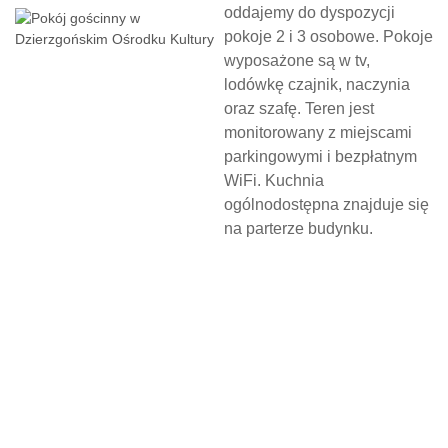
oddajemy do dyspozycji
pokoje 2 i 3 osobowe. Pokoje
wyposażone są w tv,
lodówkę czajnik, naczynia
oraz szafę. Teren jest
monitorowany z miejscami
parkingowymi i bezpłatnym
WiFi. Kuchnia
ogólnodostępna znajduje się
na parterze budynku.
N
O
C
L
E
G
W
D
Z
I
E
R
Z
G
O
Ń
S
K
I
M
O
Ś
R
O
D
K
U