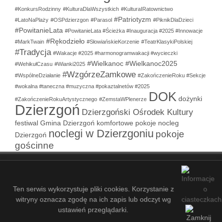
#KonkursRodzinny
#KulturaDlaWszystkich
#KulturaIRatownictwo
#Patriotyzm
#LatoNaPlaży
#OSPdzierzgon
#Parasol
#PiknikDlaDzieci
#PowitanieLata
#PowitanieLata #Ścieżka #Inauguracja #2025 #Innowacje
#Rękodzieło
#MarkTwain
#SłowiańskieKorzenie
#TeatrKlasykiPolskiej
#Tradycja
#Wakacje #2025 #harmonogramwakacji #wycieczki
#Wielkanoc
#Wielkanoc2025
#WehikułCzasu
#Wianki2025
#WzgórzeZamkowe
#WspólneDziałanie
#ZakończenieRoku #Sekcje
#wokalna #taneczna #muzyczna #pokaztalnetów #2025
DOK
dożynki
#ZakończenieRokuArtystycznego
#ZemstaWPlenerze
Dzierzgoń
Dzierzgoński Ośrodek Kultury
festiwal
Gmina Dzierzgoń
komfortowe pokoje
nocleg
noclegi w Dzierzgoniu
pokoje
Dzierzgoń
gościnne
COPYRIGHT © 2021-2026 - DZIERZGOŃSKI OŚRODEK KULTURY
- 14
ZALOGUJ SIĘ
MAPA STRONY
SITEMAP
Ten serwis wykorzystuje pliki cookies. Korzystanie z
witryny oznacza zgodę na ich zapis lub odczyt wg
ustawień przeglądarki.