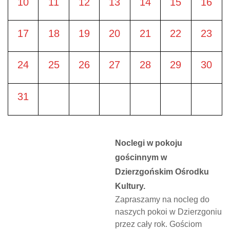
10
11
12
13
14
15
16
17
18
19
20
21
22
23
24
25
26
27
28
29
30
31
Noclegi w pokoju
gościnnym w
Dzierzgońskim Ośrodku
Kultury.
Zapraszamy na nocleg do
naszych pokoi w Dzierzgoniu
przez cały rok. Gościom