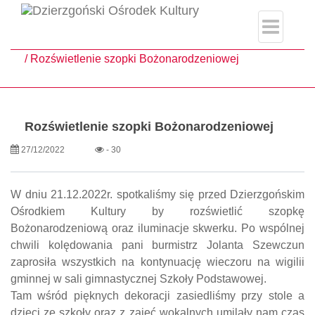
single.php
Strona główna
Aktualności
Rozświetlenie szopki Bożonarodzeniowej
Rozświetlenie szopki Bożonarodzeniowej
27/12/2022
- 30
W dniu 21.12.2022r. spotkaliśmy się przed Dzierzgońskim
Ośrodkiem Kultury by rozświetlić szopkę
Bożonarodzeniową oraz iluminacje skwerku. Po wspólnej
chwili kolędowania pani burmistrz Jolanta Szewczun
zaprosiła wszystkich na kontynuację wieczoru na wigilii
gminnej w sali gimnastycznej Szkoły Podstawowej.
Tam wśród pięknych dekoracji zasiedliśmy przy stole a
dzieci ze szkoły oraz z zajęć wokalnych umilały nam czas