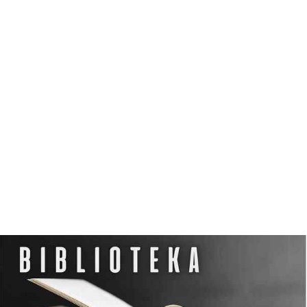
N
O
C
L
E
G
W
D
Z
I
E
R
Z
G
O
Ń
S
K
I
M
O
Ś
R
O
D
K
U
K
U
L
T
U
R
Y