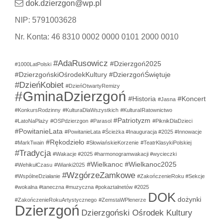
dok.dzierzgon@wp.pl
NIP: 5791003628
Nr. Konta: 46 8310 0002 0000 0101 2000 0010
#AdaRusowicz
#Dzierzgoń2025
#1000LatPolski
#DzierzgońskiOśrodekKultury
#DzierzgońŚwiętuje
#DzieńKobiet
#DzieńOtwartyRemizy
#GminaDzierzgoń
#Historia
#Koncert
#Jasna
#KonkursRodzinny
#KulturaDlaWszystkich
#KulturaIRatownictwo
#Patriotyzm
#LatoNaPlaży
#OSPdzierzgon
#Parasol
#PiknikDlaDzieci
#PowitanieLata
#PowitanieLata #Ścieżka #Inauguracja #2025 #Innowacje
#Rękodzieło
#MarkTwain
#SłowiańskieKorzenie
#TeatrKlasykiPolskiej
#Tradycja
#Wakacje #2025 #harmonogramwakacji #wycieczki
#Wielkanoc
#Wielkanoc2025
#WehikułCzasu
#Wianki2025
#WzgórzeZamkowe
#WspólneDziałanie
#ZakończenieRoku #Sekcje
#wokalna #taneczna #muzyczna #pokaztalnetów #2025
DOK
dożynki
#ZakończenieRokuArtystycznego
#ZemstaWPlenerze
Dzierzgoń
Dzierzgoński Ośrodek Kultury