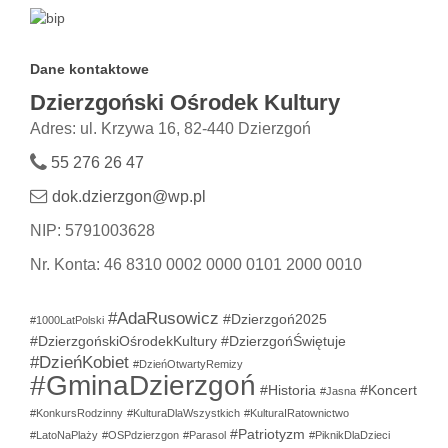
Dane kontaktowe
Dzierzgoński Ośrodek Kultury
Adres: ul. Krzywa 16, 82-440 Dzierzgoń
55 276 26 47
dok.dzierzgon@wp.pl
NIP: 5791003628
Nr. Konta: 46 8310 0002 0000 0101 2000 0010
#AdaRusowicz
#Dzierzgoń2025
#1000LatPolski
#DzierzgońskiOśrodekKultury
#DzierzgońŚwiętuje
#DzieńKobiet
#DzieńOtwartyRemizy
#GminaDzierzgoń
#Historia
#Koncert
#Jasna
#KonkursRodzinny
#KulturaDlaWszystkich
#KulturaIRatownictwo
#Patriotyzm
#LatoNaPlaży
#OSPdzierzgon
#Parasol
#PiknikDlaDzieci