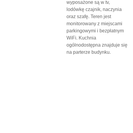
wyposażone są w tv,
lodówkę czajnik, naczynia
oraz szafę. Teren jest
monitorowany z miejscami
parkingowymi i bezpłatnym
WiFi. Kuchnia
ogólnodostępna znajduje się
na parterze budynku.
N
O
C
L
E
G
W
D
Z
I
E
R
Z
G
O
Ń
S
K
I
M
O
Ś
R
O
D
K
U
K
U
L
T
U
R
Y