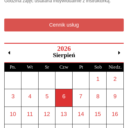
Godzina zajęć ustalana indywidualnie z instruktorką.
Cennik usług
2026
Sierpień
Pn.
Wt
Sr
Czw
Pt
Sob
Niedz.
1
2
3
4
5
6
7
8
9
10
11
12
13
14
15
16