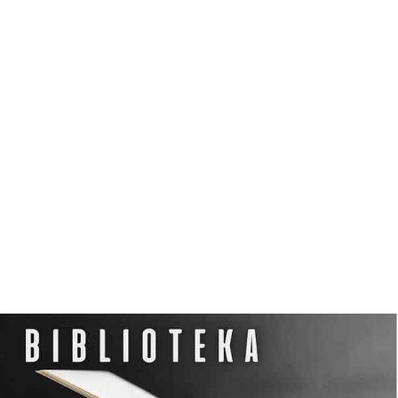
N
O
C
L
E
G
W
D
Z
I
E
R
Z
G
O
Ń
S
K
I
M
O
Ś
R
O
D
K
U
K
U
L
T
U
R
Y