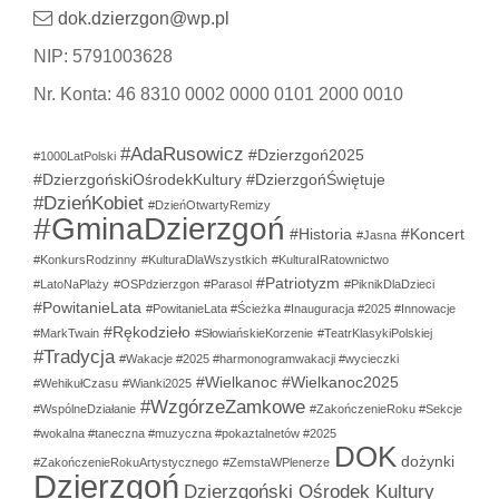
dok.dzierzgon@wp.pl
NIP: 5791003628
Nr. Konta: 46 8310 0002 0000 0101 2000 0010
#AdaRusowicz
#Dzierzgoń2025
#1000LatPolski
#DzierzgońskiOśrodekKultury
#DzierzgońŚwiętuje
#DzieńKobiet
#DzieńOtwartyRemizy
#GminaDzierzgoń
#Historia
#Koncert
#Jasna
#KonkursRodzinny
#KulturaDlaWszystkich
#KulturaIRatownictwo
#Patriotyzm
#LatoNaPlaży
#OSPdzierzgon
#Parasol
#PiknikDlaDzieci
#PowitanieLata
#PowitanieLata #Ścieżka #Inauguracja #2025 #Innowacje
#Rękodzieło
#MarkTwain
#SłowiańskieKorzenie
#TeatrKlasykiPolskiej
#Tradycja
#Wakacje #2025 #harmonogramwakacji #wycieczki
#Wielkanoc
#Wielkanoc2025
#WehikułCzasu
#Wianki2025
#WzgórzeZamkowe
#WspólneDziałanie
#ZakończenieRoku #Sekcje
#wokalna #taneczna #muzyczna #pokaztalnetów #2025
DOK
dożynki
#ZakończenieRokuArtystycznego
#ZemstaWPlenerze
Dzierzgoń
Dzierzgoński Ośrodek Kultury