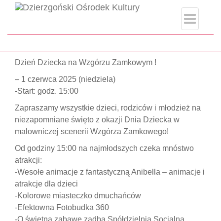
index.php
Strona główna
#Agbe
Dzień Dziecka na Wzgórzu Zamkowym !
– 1 czerwca 2025 (niedziela)
-Start: godz. 15:00
Zapraszamy wszystkie dzieci, rodziców i młodzież na
niezapomniane święto z okazji Dnia Dziecka w
malowniczej scenerii Wzgórza Zamkowego!
Od godziny 15:00 na najmłodszych czeka mnóstwo
atrakcji:
-Wesołe animacje z fantastyczną
Anibella – animacje i
atrakcje dla dzieci
-Kolorowe miasteczko dmuchańców
-Efektowna Fotobudka 360
-O świetną zabawę zadba
Spółdzielnia Socjalna