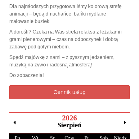
Dla najmłodszych przygotowaliśmy kolorową strefę
animacji – będą dmuchańce, bańki mydlane i
malowanie buziek!
A dorośli? Czeka na Was strefa relaksu z leżakami i
grami plenerowymi – czas na odpoczynek i dobrą
zabawę pod gołym niebem.
Spędź majówkę z nami – z pysznym jedzeniem,
muzyką na żywo i radosną atmosferą!
Do zobaczenia!
Cennik usług
2026
Sierpień
Pn.
Wt
Sr
Czw
Pt
Sob
Niedz.