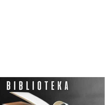
N
O
C
L
E
G
W
D
Z
I
E
R
Z
G
O
Ń
S
K
I
M
O
Ś
R
O
D
K
U
K
U
L
T
U
R
Y