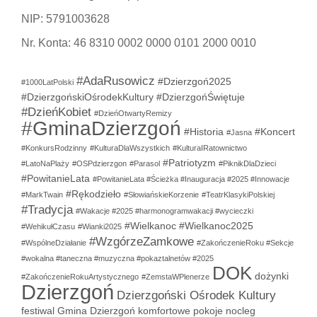
NIP: 5791003628
Nr. Konta: 46 8310 0002 0000 0101 2000 0010
#AdaRusowicz
#Dzierzgoń2025
#1000LatPolski
#DzierzgońskiOśrodekKultury
#DzierzgońŚwiętuje
#DzieńKobiet
#DzieńOtwartyRemizy
#GminaDzierzgoń
#Historia
#Koncert
#Jasna
#KonkursRodzinny
#KulturaDlaWszystkich
#KulturaIRatownictwo
#Patriotyzm
#LatoNaPlaży
#OSPdzierzgon
#Parasol
#PiknikDlaDzieci
#PowitanieLata
#PowitanieLata #Ścieżka #Inauguracja #2025 #Innowacje
#Rękodzieło
#MarkTwain
#SłowiańskieKorzenie
#TeatrKlasykiPolskiej
#Tradycja
#Wakacje #2025 #harmonogramwakacji #wycieczki
#Wielkanoc
#Wielkanoc2025
#WehikułCzasu
#Wianki2025
#WzgórzeZamkowe
#WspólneDziałanie
#ZakończenieRoku #Sekcje
#wokalna #taneczna #muzyczna #pokaztalnetów #2025
DOK
dożynki
#ZakończenieRokuArtystycznego
#ZemstaWPlenerze
Dzierzgoń
Dzierzgoński Ośrodek Kultury
festiwal
Gmina Dzierzgoń
komfortowe pokoje
nocleg