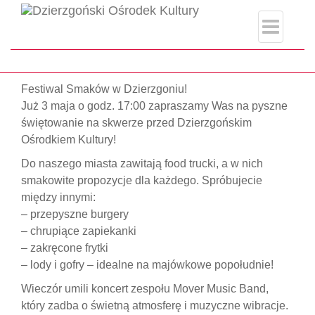
index.php
Strona główna
#MoverMusicBand
Festiwal Smaków w Dzierzgoniu!
Już 3 maja o godz. 17:00 zapraszamy Was na pyszne
świętowanie na skwerze przed Dzierzgońskim
Ośrodkiem Kultury!
Do naszego miasta zawitają food trucki, a w nich
smakowite propozycje dla każdego. Spróbujecie
między innymi:
– przepyszne burgery
– chrupiące zapiekanki
– zakręcone frytki
– lody i gofry – idealne na majówkowe popołudnie!
Wieczór umili koncert zespołu Mover Music Band,
który zadba o świetną atmosferę i muzyczne wibracje.