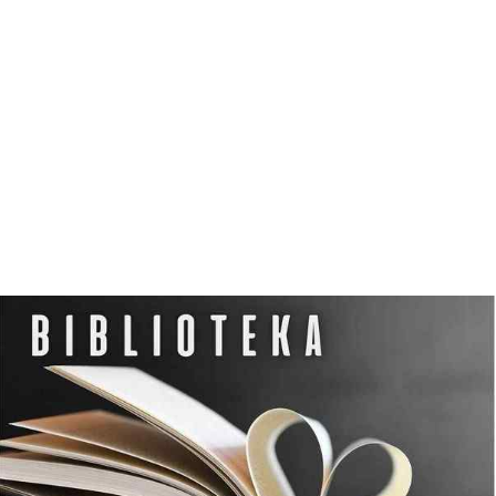
N
O
C
L
E
G
W
D
Z
I
E
R
Z
G
O
Ń
S
K
I
M
O
Ś
R
O
D
K
U
K
U
L
T
U
R
Y