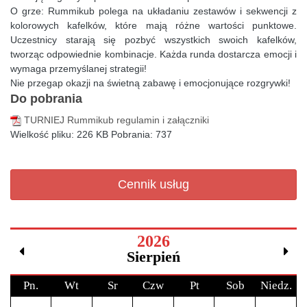
O grze: Rummikub polega na układaniu zestawów i sekwencji z
kolorowych kafelków, które mają różne wartości punktowe.
Uczestnicy starają się pozbyć wszystkich swoich kafelków,
tworząc odpowiednie kombinacje. Każda runda dostarcza emocji i
wymaga przemyślanej strategii!
Nie przegap okazji na świetną zabawę i emocjonujące rozgrywki!
Do pobrania
TURNIEJ Rummikub regulamin i załączniki
Wielkość pliku:
226 KB
Pobrania:
737
Cennik usług
2026
Sierpień
Pn.
Wt
Sr
Czw
Pt
Sob
Niedz.