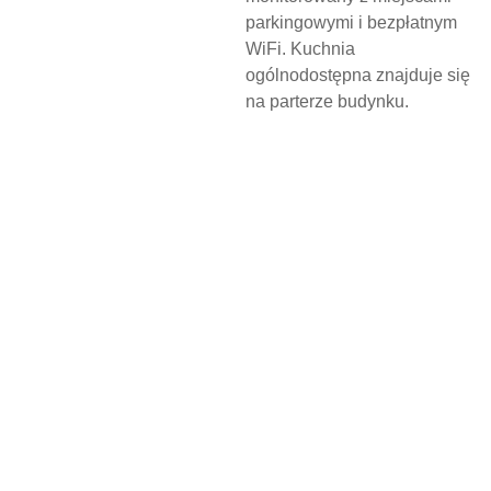
parkingowymi i bezpłatnym
WiFi. Kuchnia
ogólnodostępna znajduje się
na parterze budynku.
N
O
C
L
E
G
W
D
Z
I
E
R
Z
G
O
Ń
S
K
I
M
O
Ś
R
O
D
K
U
K
U
L
T
U
R
Y