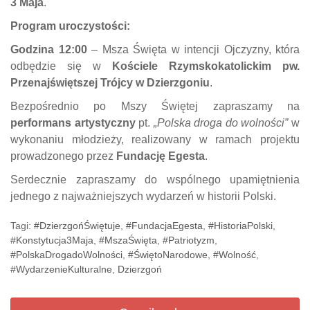
3 Maja
.
Program uroczystości:
Godzina 12:00
– Msza Święta w intencji Ojczyzny, która
odbędzie się w
Kościele Rzymskokatolickim pw.
Przenajświętszej Trójcy w Dzierzgoniu
.
Bezpośrednio po Mszy Świętej zapraszamy na
performans artystyczny
pt.
„Polska droga do wolności”
w
wykonaniu młodzieży, realizowany w ramach projektu
prowadzonego przez
Fundację Egesta
.
Serdecznie zapraszamy do wspólnego upamiętnienia
jednego z najważniejszych wydarzeń w historii Polski.
Tagi:
#DzierzgońŚwiętuje
,
#FundacjaEgesta
,
#HistoriaPolski
,
#Konstytucja3Maja
,
#MszaŚwięta
,
#Patriotyzm
,
#PolskaDrogadoWolności
,
#ŚwiętoNarodowe
,
#Wolność
,
#WydarzenieKulturalne
,
Dzierzgoń